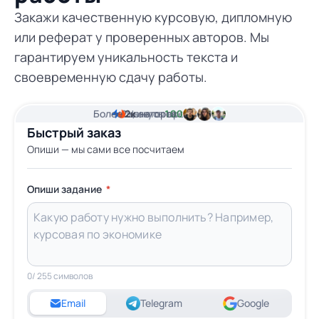
Закажи качественную курсовую, дипломную
или реферат у проверенных авторов. Мы
гарантируем уникальность текста и
своевременную сдачу работы.
Более
2
2к
минуты времени
Цена от
авторов
100 грн
Быстрый заказ
Опиши — мы сами все посчитаем
Опиши задание
0
/ 255 символов
Email
Telegram
Google