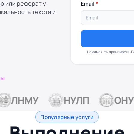
ю или реферат у
Email
кальность текста и
Нажимая, ты принимаешь
П
ны
ЛНМУ
НУЛП
ОНУ
Популярные услуги
Выполнение