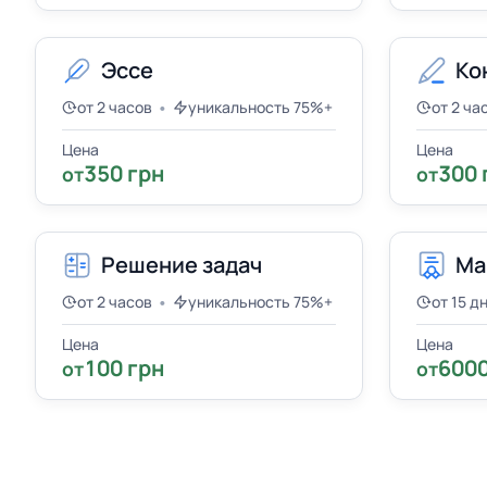
Эссе
Ко
•
от 2 часов
уникальность 75%+
от 2 ча
Цена
Цена
350 грн
300 
от
от
Решение задач
Ма
•
от 2 часов
уникальность 75%+
от 15 д
Цена
Цена
100 грн
6000
от
от