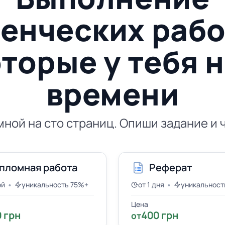
енческих рабо
торые у тебя 
времени
мной на сто страниц. Опиши задание и
пломная работа
Реферат
•
•
ей
уникальность 75%+
от 1 дня
уникальност
Цена
 грн
400 грн
от