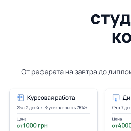
студ
ко
От реферата на завтра до дипло
Курсовая работа
Ди
•
от 2 дней
уникальность 75%+
от 7 дн
Цена
Цена
1000 грн
4000
от
от