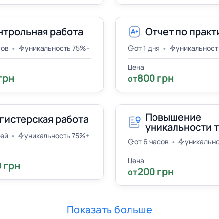
нтрольная работа
Отчет по практ
•
•
сов
уникальность 75%+
от 1 дня
уникальност
Цена
грн
800 грн
от
Повышение
гистерская работа
уникальности т
•
ней
уникальность 75%+
•
от 6 часов
уникальн
Цена
 грн
200 грн
от
Показать больше