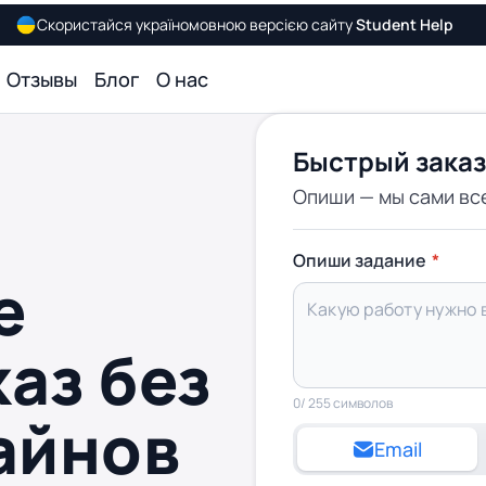
Скористайся україномовною версією сайту
Student Help
Отзывы
Блог
О нас
Быстрый заказ
Опиши — мы сами вс
Опиши задание
е
каз без
0
/ 255 символов
айнов
Email