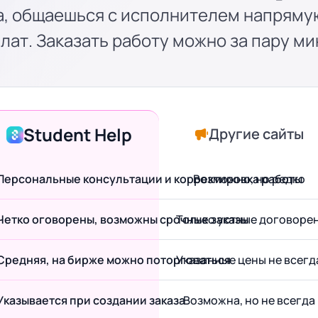
а, общаешься с исполнителем напряму
лат. Заказать работу можно за пару ми
Student Help
Другие сайты
Персональные консультации и корректировка работы
Возможно, но редко
Четко оговорены, возможны срочные заказы
Только устные договоре
Средняя, на бирже можно поторговаться
Указанные цены не всегд
Указывается при создании заказа
Возможна, но не всегда