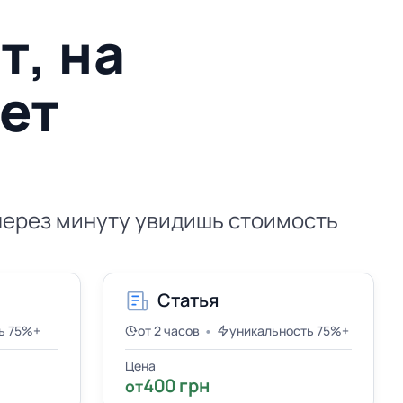
т, на
нет
 через минуту увидишь стоимость
Статья
•
ь 75%+
от 2 часов
уникальность 75%+
Цена
400 грн
от