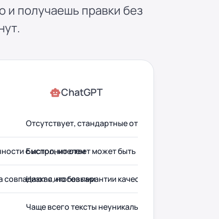
ю и получаешь правки без
нут.
ChatGPT
Отсутствует, стандартные ответы
нности с исполнителем
Быстро, но ответ может быть неточным
а совпадают с итоговыми
Низкая, но без гарантии качества
Чаще всего тексты неуникальны