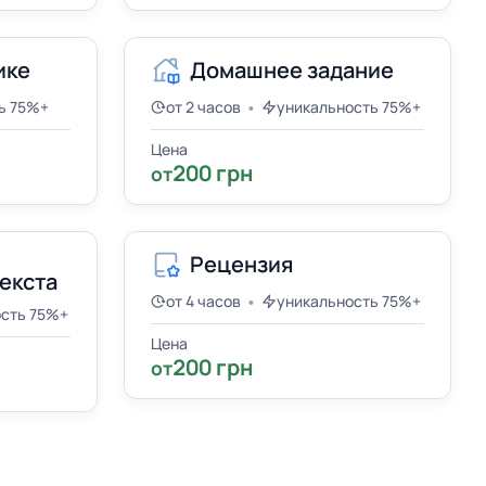
ике
Домашнее задание
•
ь 75%+
от 2 часов
уникальность 75%+
Цена
200 грн
от
Рецензия
екста
•
от 4 часов
уникальность 75%+
ость 75%+
Цена
200 грн
от