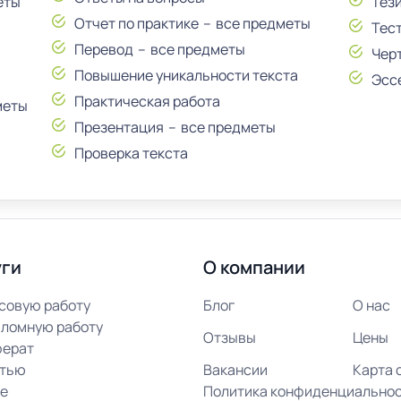
еты
Тез
Отчет по практике
все предметы
Тес
Перевод
все предметы
Чер
Повышение уникальности текста
Эсс
Практическая работа
меты
Презентация
все предметы
Проверка текста
уги
О компании
рсовую работу
Блог
О нас
пломную работу
Отзывы
Цены
ферат
атью
Вакансии
Карта 
се
Политика конфиденциально