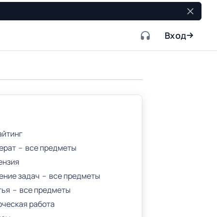
Вход
айтинг
ерат
все предметы
ензия
ение задач
все предметы
тья
все предметы
рческая работа