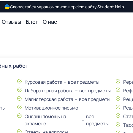
Скористайся україномовною версією сайту
Student Help
Отзывы
Блог
О нас
бных работ
Курсовая работа
все предметы
Рер
Лабораторная работа
все предметы
Реф
Магистерская работа
все предметы
Рец
еты
Мотивационное письмо
Реш
Онлайн помощь на
все
Ста
экзамене
предметы
Тво
Ответы на вопросы