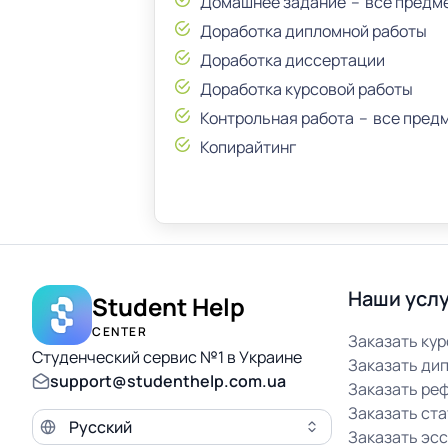
Домашнее задание
все предм
Доработка дипломной работы
Доработка диссертации
Доработка курсовой работы
Контрольная работа
все пред
Копирайтинг
Наши усл
Student Help
CENTER
Заказать ку
Студенческий сервис №1 в Украине
Заказать ди
support@studenthelp.com.ua
Заказать ре
Заказать ст
Язык сайта
Заказать эс