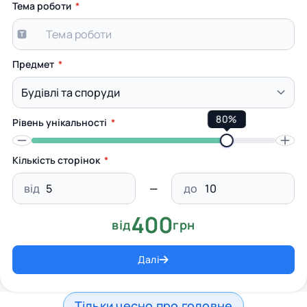
Тема роботи
Предмет
80%
Рівень унікальності
Кількість сторінок
від
до
400
від
грн
Далі
Тільки чесно про головне