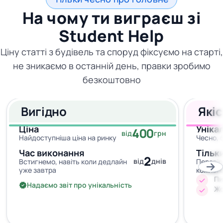
На чому ти виграєш зі
Student Help
Ціну статті з будівель та споруд фіксуємо на старті,
не зникаємо в останній день, правки зробимо
безкоштовно
Вигідно
Які
Ціна
Уніка
400
від
грн
Найдоступніша ціна на ринку
Чесно, 
Час виконання
Тільк
2
від
днів
Встигнемо, навіть коли дедлайн
Перевір
уже завтра
кожног
Пи
Надаємо звіт про унікальність
Жо