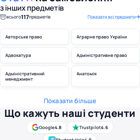
з інших предметів
117
всього
предметів
Показати всі предмети
Авторське право
Аграрне право України
Адвокатура
Адміністративне право
Адміністративний
Анатомія
менеджмент
Показати більше
Що кажуть наші студенти
Google
4.8
Trustpilot
4.6
Student Help
4.9