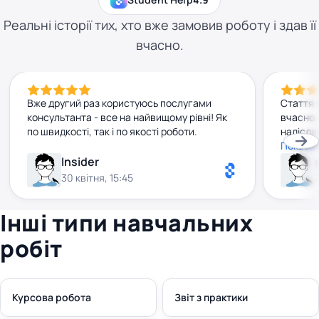
Реальні історії тих, хто вже замовив роботу і здав її
вчасно.
Вже другий раз користуюсь послугами
Стаття 
консультанта - все на найвищому рівні! Як
вчасно.
по швидкості, так і по якості роботи.
надісла
Консуль
Показат
привітн
Insider
Обов'яз
30 квітня, 15:45
Інші типи навчальних
робіт
Курсова робота
Звіт з практики