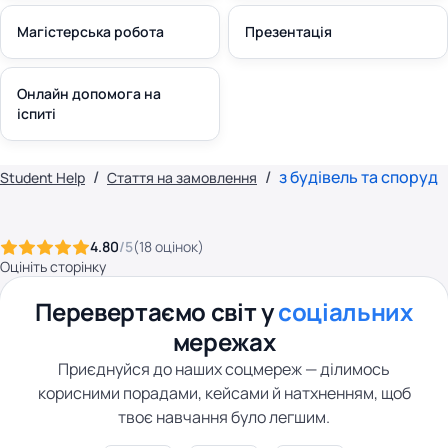
Магістерська робота
Презентація
Онлайн допомога на
іспиті
з будівель та споруд
Student Help
Стаття на замовлення
4.80
/5
(
18
оцінок
)
Оцініть сторінку
Перевертаємо світ у
соціальних
мережах
Приєднуйся до наших соцмереж — ділимось
корисними порадами, кейсами й натхненням, щоб
твоє навчання було легшим.