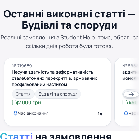
Останні виконані статті —
Будівлі та споруди
Реальні замовлення з Student Help: тема, обсяг і за
скільки днів робота була готова.
№ 719689
№ 6988
Несуча здатність та деформативність
аддитив
сталебетонних перекриттів, армованих
моноліт
профільованим настилом
Стаття
Будівлі та споруди
Статт
2 000 грн
450
Час виконання
Час 
1д
Статті
на замовлення