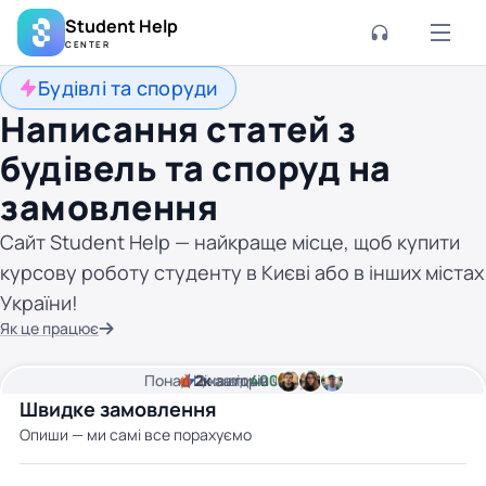
Student Help
CENTER
Будівлі та споруди
Написання статей з
будівель та споруд на
замовлення
Сайт Student Help — найкраще місце, щоб купити
курсову роботу студенту в Києві або в інших містах
України!
Як це працює
Понад
Ціна від
2к
2
хвилини часу
авторів
400 грн
Швидке замовлення
Опиши — ми самі все порахуємо