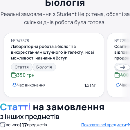
Біологія
Реальні замовлення з Student Help: тема, обсяг і за
скільки днів робота була готова.
№ 747578
№ 7290
Лабораторна робота з біології з
Освітня
використанням штучного інтелекту: нові
відпові
можливості навчання Вступ
продов
Стаття
Біологія
Статт
350 грн
400
Час виконання
Час 
1д 14г
Статті
на замовлення
з інших предметів
117
всього
предметів
Показати всі предмети