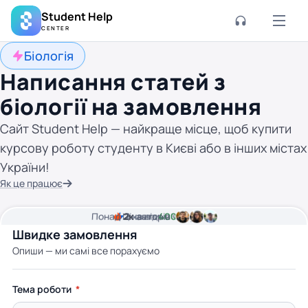
Student Help
CENTER
Біологія
Написання статей з
біології на замовлення
Сайт Student Help — найкраще місце, щоб купити
курсову роботу студенту в Києві або в інших містах
України!
Як це працює
Понад
Ціна від
2к
2
хвилини часу
авторів
400 грн
Швидке замовлення
Опиши — ми самі все порахуємо
Тема роботи