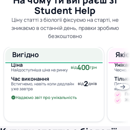
На чому ти виграєш зі
Student Help
Ціну статті з біології фіксуємо на старті, не
зникаємо в останній день, правки зробимо
безкоштовно
Вигідно
Які
Ціна
Уніка
400
від
грн
Найдоступніша ціна на ринку
Чесно, 
Час виконання
Тільк
2
від
днів
Встигнемо, навіть коли дедлайн
Перевір
уже завтра
кожног
Пи
Надаємо звіт про унікальність
Жо