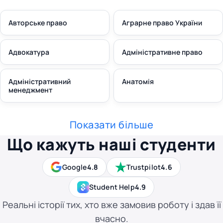
Авторське право
Аграрне право України
Адвокатура
Адміністративне право
Адміністративний
Анатомія
менеджмент
Показати більше
Що кажуть наші студенти
Google
4.8
Trustpilot
4.6
Student Help
4.9
Реальні історії тих, хто вже замовив роботу і здав її
вчасно.