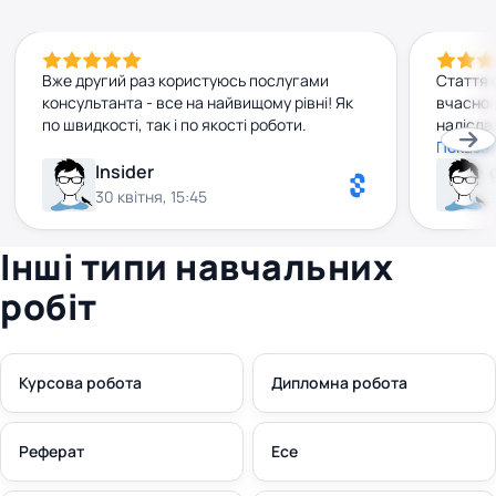
Вже другий раз користуюсь послугами
Стаття 
консультанта - все на найвищому рівні! Як
вчасно.
по швидкості, так і по якості роботи.
надісла
Консуль
Показат
привітн
Insider
Обов'яз
30 квітня, 15:45
Інші типи навчальних
робіт
Курсова робота
Дипломна робота
Реферат
Есе