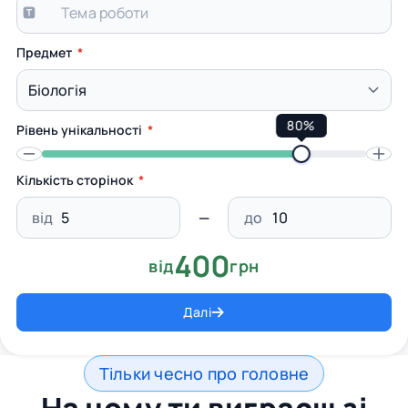
Предмет
80%
Рівень унікальності
Кількість сторінок
від
до
400
від
грн
Далі
Тільки чесно про головне