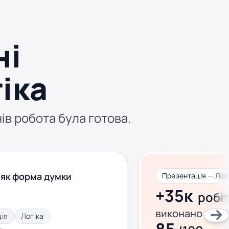
ні
іка
нів робота була готова.
 як форма думки
Презентація — Лог
+35к
робі
виконано за ц
ія
Логіка