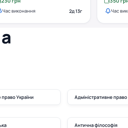
230 грн
350 гр
Час виконання
Час ви
2д 13г
а
 право України
Адміністративне право
ька
Антична філософія