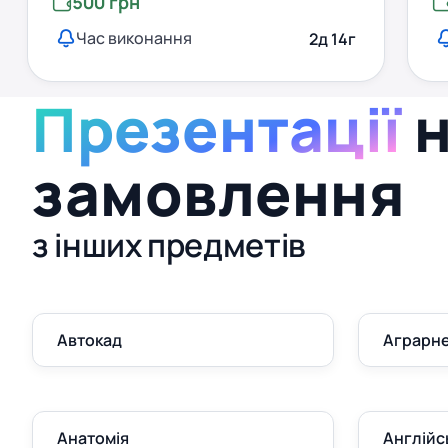
500 грн
Час виконання
2д 14г
Презентації
н
замовлення
з інших предметів
Автокад
Аграрне
Анатомія
Англійс