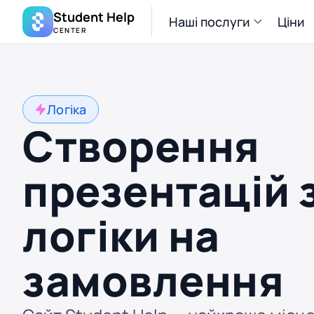
Student Help
Наші послуги
Ціни
CENTER
Логіка
Створення
презентацій 
логіки на
замовлення