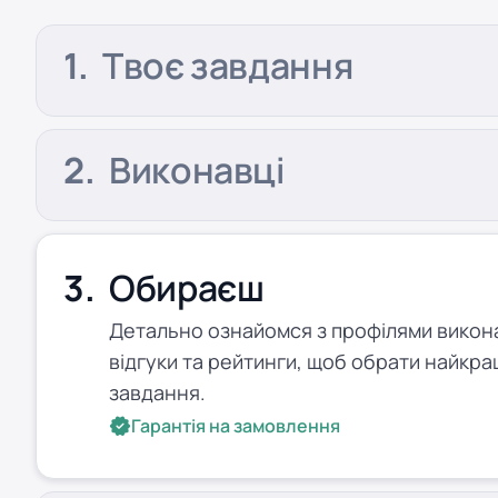
Твоє завдання
Виконавці
Обираєш
Детально ознайомся з профілями виконав
відгуки та рейтинги, щоб обрати найкра
завдання.
Гарантія на замовлення