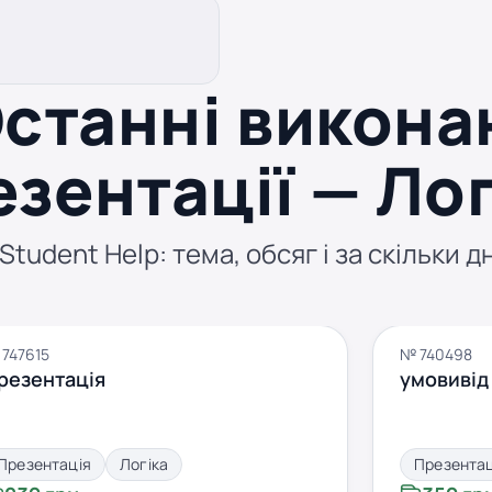
станні викона
езентації — Лог
tudent Help: тема, обсяг і за скільки д
747615
№ 740498
резентація
умовивід
Презентація
Логіка
Презентац