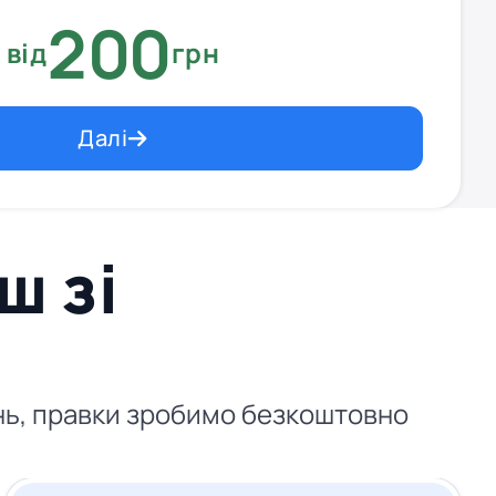
200
від
грн
Далі
ш зі
день, правки зробимо безкоштовно