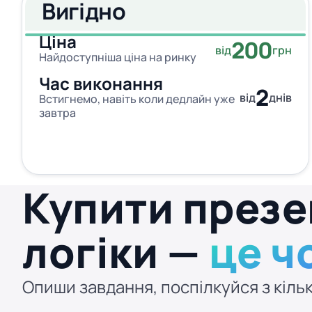
Вигідно
Ціна
200
від
грн
Найдоступніша ціна на ринку
Час виконання
2
від
днів
Встигнемо, навіть коли дедлайн уже
завтра
Купити презе
логіки —
це ч
Опиши завдання, поспілкуйся з кільк