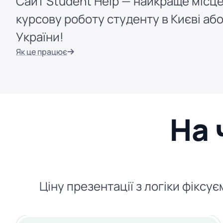
Сайт Student Help — найкраще місце
курсову роботу студенту в Києві або
України!
Як це працює
На 
Ціну презентації з логіки фіксу