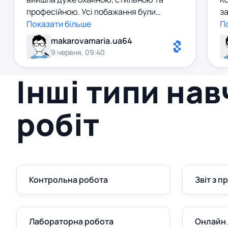
професійною. Усі побажання були
за
враховані, а результат перевершив мої
Показати більше
п
П
очікування. Рекомендую до співпраці!
в
makarovamaria.ua64
з
9 червня, 09:40
Інші типи на
робіт
Контрольна робота
Звіт з п
Лабораторна робота
Онлайн 