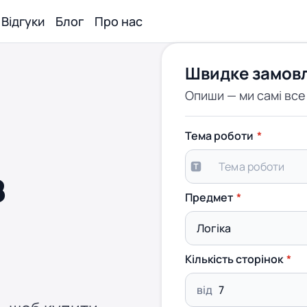
Відгуки
Блог
Про нас
Швидке замов
Опиши — ми самі вс
Тема роботи
з
Предмет
Кількість сторінок
від