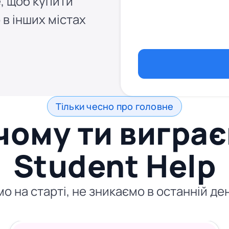
, щоб купити
 в інших містах
Тільки чесно про головне
чому ти виграє
Student Help
ємо на старті, не зникаємо в останній 