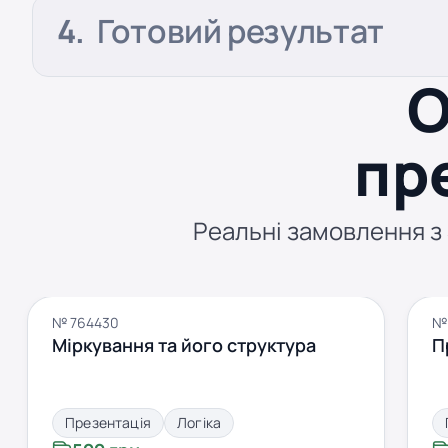
Готовий результат
О
пр
Реальні замовлення з S
№ 764430
№ 
Міркування та його структура
П
Презентація
Логіка