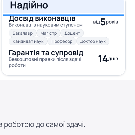
Надійно
Досвід виконавців
5
від
років
Виконавці з науковим ступенем
Бакалавр
Магістр
Доцент
Кандидат наук
Професор
Доктор наук
Гарантія та супровід
14
днів
Безкоштовні правки після здачі
роботи
 роботою до самої здачі.