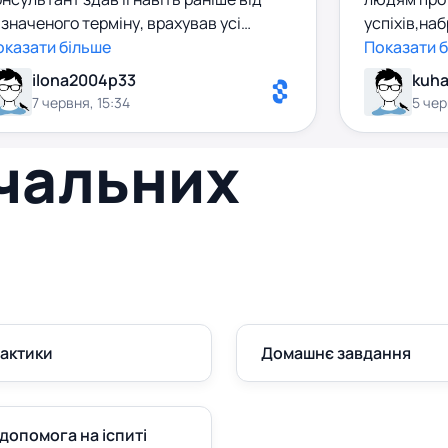
значеного терміну, врахував усі
успіхів,на
обажання, а результат повністю
оказати більше
базу,побіл
Показати 
ідповідає очікуванням. Співпрацею
відподальн
ilona2004p33
kuha
алишилася задоволена.
7 червня, 15:34
5 чер
вчальних
рактики
Домашнє завдання
допомога на іспиті