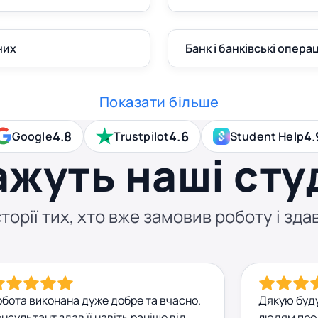
них
Банк і банківські операц
Показати більше
4.8
4.6
4.
Google
Trustpilot
Student Help
ажуть наші сту
торії тих, хто вже замовив роботу і здав
обота виконана дуже добре та вчасно.
Дякую буд
нсультант здав її навіть раніше від
людям про