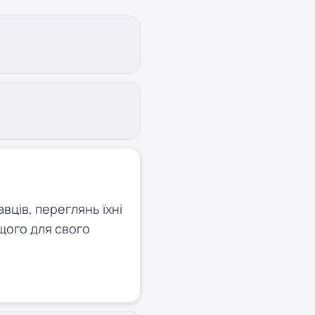
ців, переглянь їхні
щого для свого