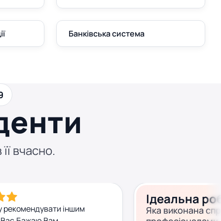
ії
Банківська система
9
денти
 її вчасно.
Ідеальна ро
у рекомендувати іншим
Яка виконана сп
 Вас.Бажаю Вам