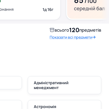
85
/100
н
середній бал
конання
1д 16г
120
всього
предметів
Показати всі предмети
Адміністративний
менеджмент
Астрономія