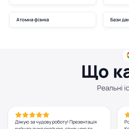
Атомна фізика
Бази да
Що к
Реальні іс
Дякую за чудову роботу! Презентація
Р
вийшла дуже охайною, стильною та
Ко