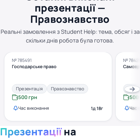
презентації —
Правознавство
Реальні замовлення з Student Help: тема, обсяг і за
скільки днів робота була готова.
№ 785491
№ 7842
Господарське право
Самовр
Презентація
Правознавство
Презе
500 грн
500
Час виконання
Час 
1д 18г
Презентації
на