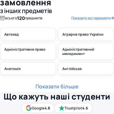
замовлення
з інших предметів
120
всього
предметів
Показати всі предмети
Автокад
Аграрне право України
Адміністративне право
Адміністративний
менеджмент
Анатомія
Англійська
Показати більше
Що кажуть наші студенти
Google
4.8
Trustpilot
4.6