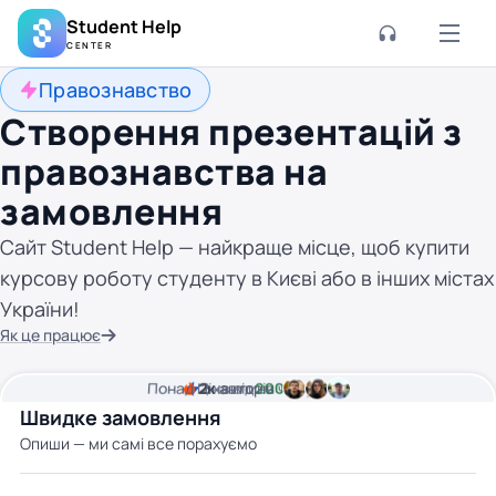
Student Help
CENTER
Правознавство
Створення презентацій з
правознавства на
замовлення
Сайт Student Help — найкраще місце, щоб купити
курсову роботу студенту в Києві або в інших містах
України!
Як це працює
Понад
Ціна від
2к
2
хвилини часу
авторів
200 грн
Швидке замовлення
Опиши — ми самі все порахуємо