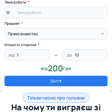
Тема роботи
Предмет
Кількість сторінок
від
до
200
від
грн
Далі
Тільки чесно про головне
На чому ти виграєш зі