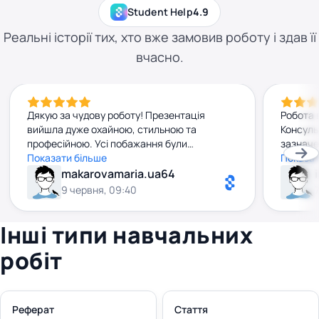
Student Help
4.9
Реальні історії тих, хто вже замовив роботу і здав її
вчасно.
Дякую за чудову роботу! Презентація
Робота 
вийшла дуже охайною, стильною та
Консульт
професійною. Усі побажання були
зазначе
враховані, а результат перевершив мої
Показати більше
побажан
Показат
очікування. Рекомендую до співпраці!
очікува
makarovamaria.ua64
задовол
9 червня, 09:40
Інші типи навчальних
робіт
Реферат
Стаття