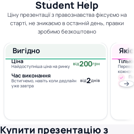
Student Help
Ціну презентації з правознавства фіксуємо на
старті, не зникаємо в останній день, правки
зробимо безкоштовно
Вигідно
Які
Ціна
Тільк
200
від
грн
Найдоступніша ціна на ринку
Перевір
кожног
Час виконання
Пи
2
від
днів
Встигнемо, навіть коли дедлайн
Жо
уже завтра
Купити презентацію з