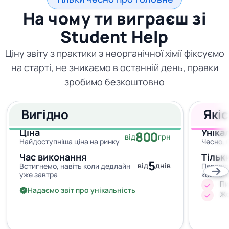
На чому ти виграєш зі
Student Help
Ціну звіту з практики з неорганічної хімії фіксуємо
на старті, не зникаємо в останній день, правки
зробимо безкоштовно
Вигідно
Які
Ціна
Уніка
800
від
грн
Найдоступніша ціна на ринку
Чесно, 
Час виконання
Тільк
5
від
днів
Встигнемо, навіть коли дедлайн
Перевір
уже завтра
кожног
Пи
Надаємо звіт про унікальність
Жо