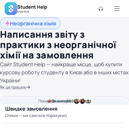
Student Help
CENTER
Неорганічна хімія
Написання звіту з
практики з неорганічної
хімії на замовлення
Сайт Student Help — найкраще місце, щоб купити
курсову роботу студенту в Києві або в інших містах
України!
Як це працює
Понад
Ціна від
2к
2
хвилини часу
авторів
800 грн
Швидке замовлення
Опиши — ми самі все порахуємо