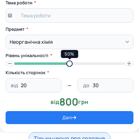
Тема роботи
Предмет
50%
Рівень унікальності
Кількість сторінок
від
до
800
від
грн
Далі
Тільки чесно про головне