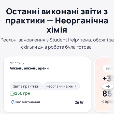
Останні виконані звіти з
практики — Неорганічна
хімія
Реальні замовлення з Student Help: тема, обсяг і за
скільки днів робота була готова.
№ 77576
Алкани, алкени, арени
Звіт 
+3
викон
Звіт з практики
Неорганічна хімія
85
250 грн
серед
Час виконання
2д 6г