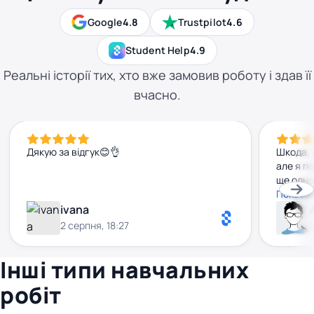
Google
4.8
Trustpilot
4.6
Student Help
4.9
Реальні історії тих, хто вже замовив роботу і здав її
вчасно.
Дякую за відгук😊👌
Шкода, 
але я п
ще одна
удоскон
Показат
ivana
2 серпня, 18:27
Інші типи навчальних
робіт