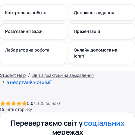
Контрольна робота
Домашнє завдання
Розв'язання задач
Презентація
Лабораторна робота
Онлайн допомога на
іспиті
Student Help
Звіт з практики на замовлення
з неорганічної хімії
5.0
/5
(
20
оцінок
)
Оцініть сторінку
Перевертаємо світ у
соціальних
мережах