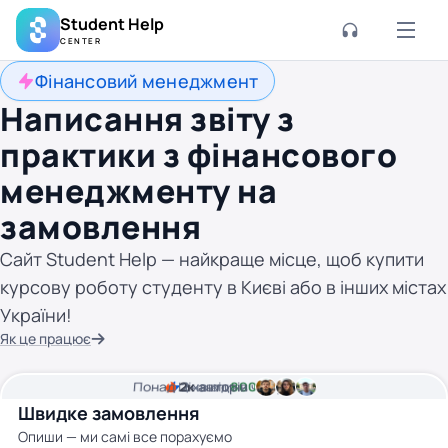
Student Help
CENTER
Фінансовий менеджмент
Написання звіту з
практики з фінансового
менеджменту на
замовлення
Сайт Student Help — найкраще місце, щоб купити
курсову роботу студенту в Києві або в інших містах
України!
Як це працює
Понад
Ціна від
2к
2
хвилини часу
авторів
800 грн
Швидке замовлення
Опиши — ми самі все порахуємо