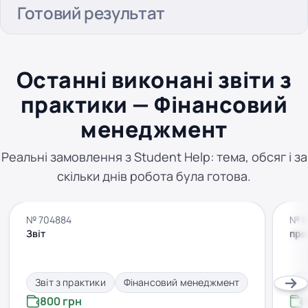
Готовий результат
Останні виконані звіти з
практики — Фінансовий
менеджмент
Реальні замовлення з Student Help: тема, обсяг і за
скільки днів робота була готова.
№ 704884
№ 
Звіт
про
Звіт з практики
Фінансовий менеджмент
З
800 грн