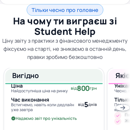
Тільки чесно про головне
На чому ти виграєш зі
Student Help
Ціну звіту з практики з фінансового менеджменту
фіксуємо на старті, не зникаємо в останній день,
правки зробимо безкоштовно
Вигідно
Які
Ціна
Уніка
800
від
грн
Найдоступніша ціна на ринку
Чесно, 
Час виконання
Тільк
5
від
днів
Встигнемо, навіть коли дедлайн
Перевір
уже завтра
кожног
Пи
Надаємо звіт про унікальність
Жо