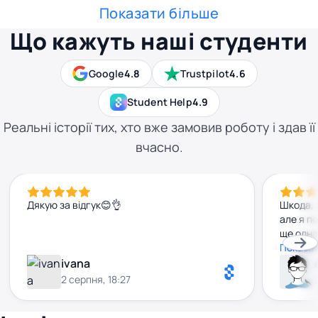
Показати більше
Що кажуть наші студенти
Google
4.8
Trustpilot
4.6
Student Help
4.9
Реальні історії тих, хто вже замовив роботу і здав її
вчасно.
Дякую за відгук😊👌
Шкода, 
але я п
ще одна
удоскон
Показат
ivana
2 серпня, 18:27