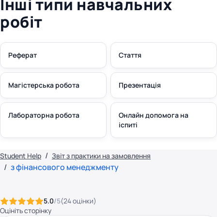
Інші типи навчальних
робіт
Реферат
Стаття
Магістерська робота
Презентація
Лабораторна робота
Онлайн допомога на
іспиті
Student Help
Звіт з практики на замовлення
з фінансового менеджменту
5.0
/5
(
24
оцінки
)
Оцініть сторінку