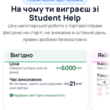
На чому ти виграєш зі
Student Help
Ціну магістерської роботи з торгової справи
фіксуємо на старті, не зникаємо в останній день,
правки зробимо безкоштовно
Вигідно
Які
Ціна
Уніка
6000
від
грн
Найдоступніша ціна на
Чесно, 
ринку
Тільк
Час виконання
Перевір
21
від
дня
Встигнемо, навіть коли дедлайн
кожног
уже завтра
Пи
Жо
Надаємо звіт про унікальність