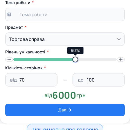
Тема роботи
Предмет
60%
Рівень унікальності
Кількість сторінок
від
до
6000
від
грн
Далі
Тільки чесно про головне