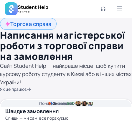
Student Help
CENTER
Торгова справа
Написання магістерської
роботи з торгової справи
на замовлення
Сайт Student Help — найкраще місце, щоб купити
курсову роботу студенту в Києві або в інших містах
України!
Як це працює
Понад
Ціна від
2к
2
хвилини часу
авторів
6000 грн
Швидке замовлення
Опиши — ми самі все порахуємо