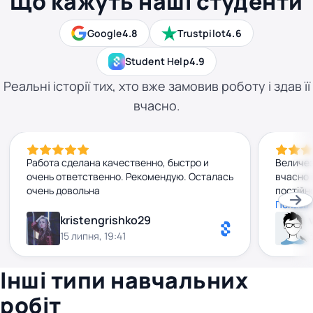
Що кажуть наші студенти
Google
4.8
Trustpilot
4.6
Student Help
4.9
Реальні історії тих, хто вже замовив роботу і здав її
вчасно.
Работа сделана качественно, быстро и
Величез
очень ответственно. Рекомендую. Осталась
вчасно 
очень довольна
постійн
на всі 
Показат
взагалі
kristengrishko29
високо,
15 липня, 19:41
мегаза
співпра
Інші типи навчальних
робіт