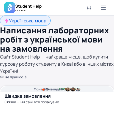
Student Help
CENTER
Українська мова
Написання лабораторних
робіт з української мови
на замовлення
Сайт Student Help — найкраще місце, щоб купити
курсову роботу студенту в Києві або в інших містах
України!
Як це працює
Понад
Ціна від
2к
2
хвилини часу
авторів
200 грн
Швидке замовлення
Опиши — ми самі все порахуємо