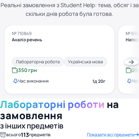
Реальні замовлення з Student Help: тема, обсяг і за
скільки днів робота була готова.
№ 710849
№ 69
Аналіз речень
Написа
Лабораторна робота
Українська мова
Лаб
350 грн
25
Час виконання
Час
1д 20г
Лабораторні роботи
на
замовлення
з інших предметів
113
всього
предметів
Показати всі предмети