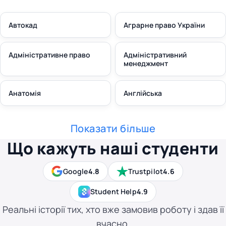
Автокад
Аграрне право України
Адміністративне право
Адміністративний
менеджмент
Анатомія
Англійська
Показати більше
Що кажуть наші студенти
Google
4.8
Trustpilot
4.6
Student Help
4.9
Реальні історії тих, хто вже замовив роботу і здав її
вчасно.