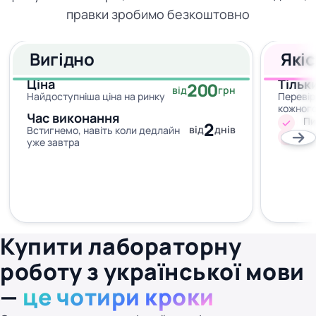
правки зробимо безкоштовно
Вигідно
Які
Ціна
Тільк
200
від
грн
Найдоступніша ціна на ринку
Перевір
кожног
Час виконання
Пи
2
від
днів
Встигнемо, навіть коли дедлайн
Жо
уже завтра
Купити лабораторну
роботу з української мови
—
це чотири кроки