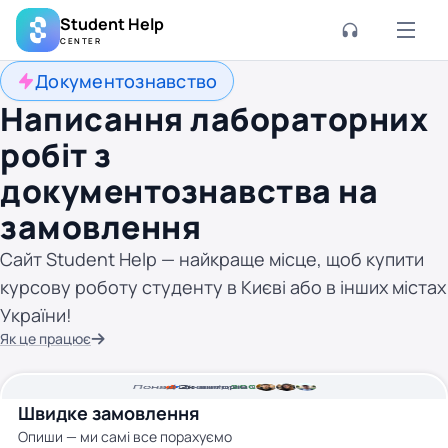
Student Help
CENTER
Документознавство
Написання лабораторних
робіт з
документознавства на
замовлення
Сайт Student Help — найкраще місце, щоб купити
курсову роботу студенту в Києві або в інших містах
України!
Як це працює
Понад
Ціна від
2к
2
хвилини часу
авторів
200 грн
Швидке замовлення
Опиши — ми самі все порахуємо