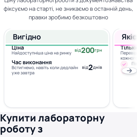
Ціну лабораторної роботи з документознавства
фіксуємо на старті, не зникаємо в останній день,
правки зробимо безкоштовно
Вигідно
Які
Ціна
Тільк
200
від
грн
Найдоступніша ціна на ринку
Перевір
кожног
Час виконання
Пи
2
від
днів
Встигнемо, навіть коли дедлайн
Жо
уже завтра
Купити лабораторну
роботу з