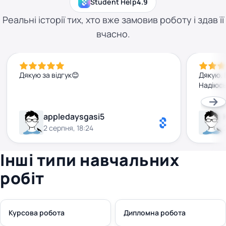
Student Help
4.9
Реальні історії тих, хто вже замовив роботу і здав її
вчасно.
Дякую за відгук😊
Дякую. 
Надіюсь
appledaysgasi5
2 серпня, 18:24
Інші типи навчальних
робіт
Курсова робота
Дипломна робота