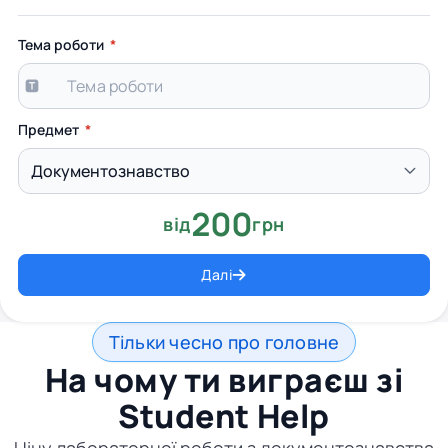
Тема роботи
Предмет
200
від
грн
Далі
Тільки чесно про головне
На чому ти виграєш зі
Student Help