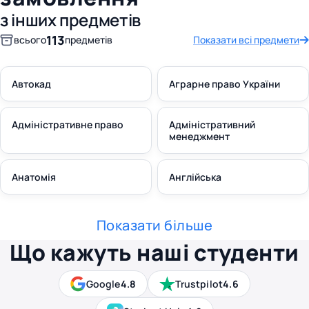
з інших предметів
113
всього
предметів
Показати всі предмети
Автокад
Аграрне право України
Адміністративне право
Адміністративний
менеджмент
Анатомія
Англійська
Показати більше
Що кажуть наші студенти
Google
4.8
Trustpilot
4.6