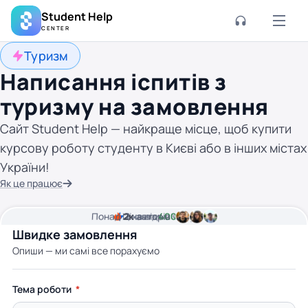
Student Help
CENTER
Туризм
Написання іспитів з
туризму на замовлення
Сайт Student Help — найкраще місце, щоб купити
курсову роботу студенту в Києві або в інших містах
України!
Як це працює
Понад
Ціна від
2к
2
хвилини часу
авторів
400 грн
Швидке замовлення
Опиши — ми самі все порахуємо
Тема роботи