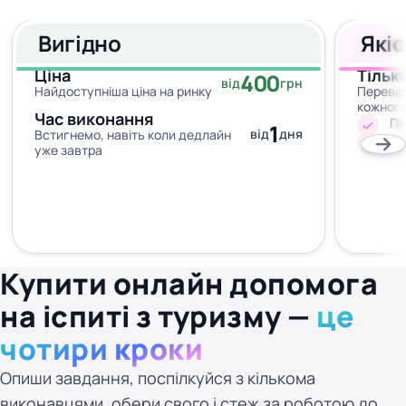
Вигідно
Які
Ціна
Тільк
400
від
грн
Найдоступніша ціна на ринку
Перевір
кожног
Час виконання
Пи
1
від
дня
Встигнемо, навіть коли дедлайн
Жо
уже завтра
Купити онлайн допомога
на іспиті з туризму —
це
чотири кроки
Опиши завдання, поспілкуйся з кількома
виконавцями, обери свого і стеж за роботою до