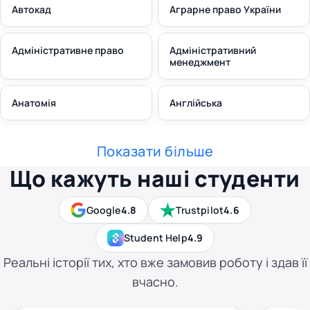
Автокад
Аграрне право України
Адміністративне право
Адміністративний
менеджмент
Анатомія
Англійська
Показати більше
Що кажуть наші студенти
Google
4.8
Trustpilot
4.6
Student Help
4.9
Реальні історії тих, хто вже замовив роботу і здав її
вчасно.