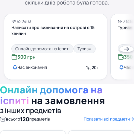
скільки днів робота була готова.
№ 522403
№ 31414
Написати про виживання на острові є 15
Туризм
хвилин
Онлайн допомога на іспиті
Туризм
Онлай
300 грн
350
Час виконання
Час 
1д 20г
Онлайн допомога на
іспиті
на замовлення
з інших предметів
120
всього
предметів
Показати всі предмети