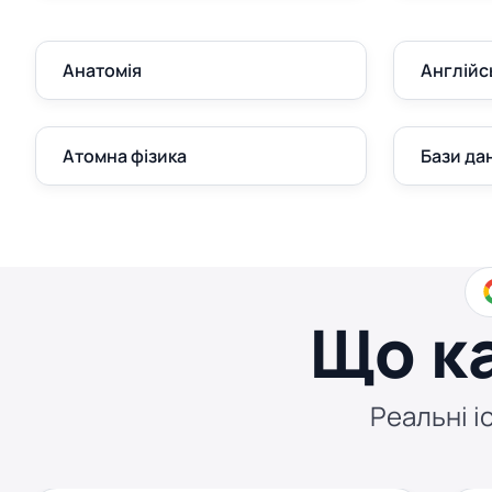
Анатомія
Англійс
Атомна фізика
Бази да
Що к
Реальні іс