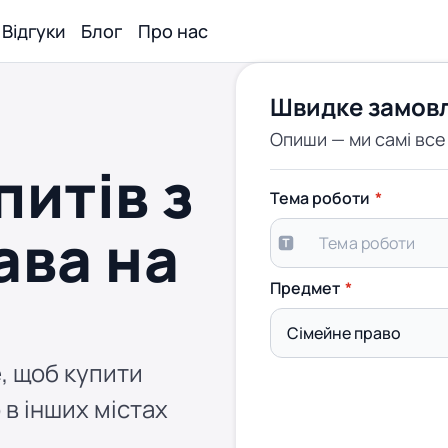
Відгуки
Блог
Про нас
Швидке замов
Опиши — ми самі вс
питів з
Тема роботи
ава на
Предмет
, щоб купити
 в інших містах