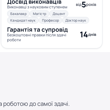
Досвід виконавців
5
від
років
Виконавці з науковим ступенем
Бакалавр
Магістр
Доцент
Кандидат наук
Професор
Доктор наук
Гарантія та супровід
14
днів
Безкоштовні правки після здачі
роботи
 роботою до самої здачі.