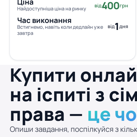
Ціна
400
від
грн
Найдоступніша ціна на ринку
Час виконання
1
від
дня
Встигнемо, навіть коли дедлайн уже
завтра
Купити онла
на іспиті з с
права —
це ч
Опиши завдання, поспілкуйся з кільк