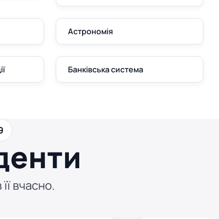
Астрономія
ії
Банківська система
9
денти
 її вчасно.