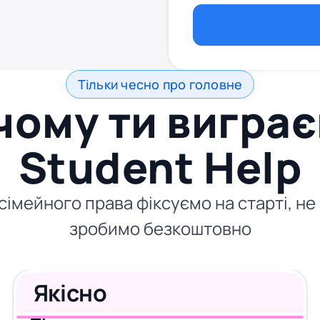
Тільки чесно про головне
чому ти виграє
Student Help
 сімейного права фіксуємо на старті, не
зробимо безкоштовно
Якісно