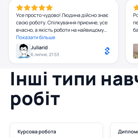
Усе просто чудово! Людина дійсно знає
Ро
свою роботу. Спілкування приємне, усе
п
вчасно, а якість роботи на найвищому
б
рівні.
Показати більше
Juliarid
6 липня, 21:53
Інші типи на
робіт
Курсова робота
Диплом