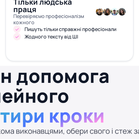
Тільки людська
праця
Перевіряємо професіоналізм
кожного
Пишуть тільки справжні професіонали
Жодного тексту від ШІ
йн допомога
імейного
отири кроки
ома виконавцями, обери свого і стеж за