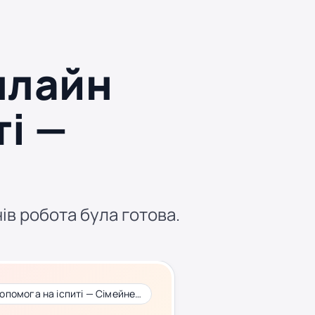
нлайн
ті —
о
нів робота була готова.
Онлайн допомога на іспиті — Сімейне право