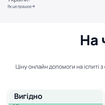
Як це працює
На 
Ціну онлайн допомоги на іспиті з
Вигідно