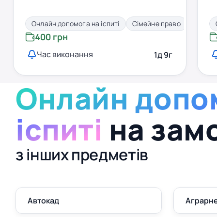
Онлайн допомога на іспиті
Сімейне право
400 грн
Час виконання
1д 9г
Онлайн допо
іспиті
на зам
з інших предметів
Автокад
Аграрне