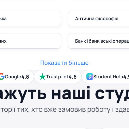
ька
Антична філософія
них
Банк і банківські операц
Показати більше
4.8
4.6
4.
Google
Trustpilot
Student Help
ажуть наші сту
торії тих, хто вже замовив роботу і здав