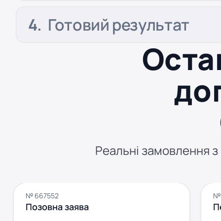
Готовий результат
Оста
доп
Реальні замовлення з S
№ 667552
№ 
Позовна заява
П