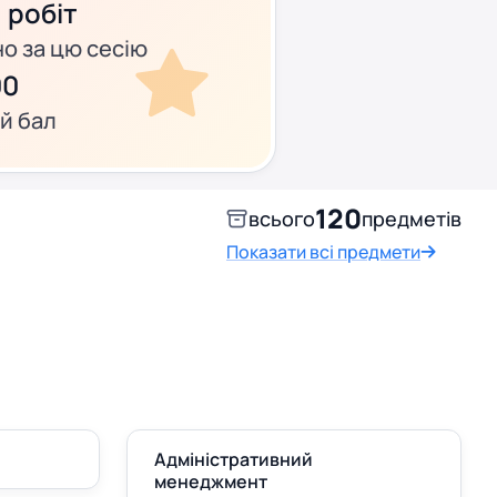
к
робіт
о за цю сесію
00
й бал
120
всього
предметів
Показати всі предмети
Адміністративний
менеджмент