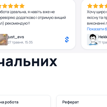
бота ідеальна, я навіть вже не
Хочу щиро 
еревіряю додатково і отримую вищий
якісну та 
ал) рекомендую!!
виконанні 
була викон
Показати 
відповідно 
just_evs
Hekk
та пояснен
27 травня, 15:35
11 тр
значно пол
розуміння 
вчальних
відповідал
уважним до
реагував н
надійного 
на робота
Реферат