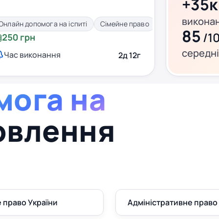
+35
виконан
Онлайн допомога на іспиті
Сімейне право
85
/1
250 грн
середні
Час виконання
2д 12г
мога на
овлення
 право України
Адміністративне право