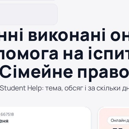
нні виконані о
омога на іспи
Сімейне прав
tudent Help: тема, обсяг і за скільки д
667518
еня