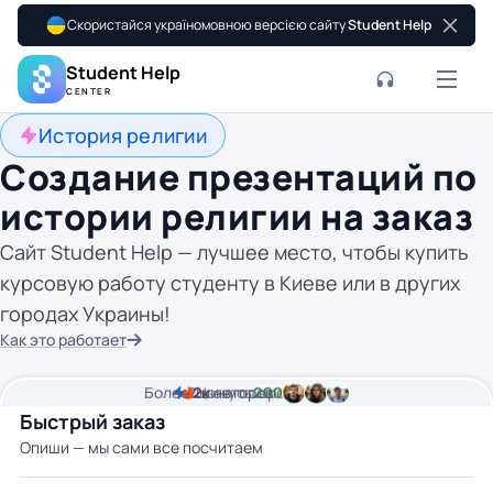
Скористайся україномовною версією сайту
Student Help
Student Help
CENTER
История религии
Создание презентаций по
истории религии на заказ
Сайт Student Help — лучшее место, чтобы купить
курсовую работу студенту в Киеве или в других
городах Украины!
Как это работает
Более
2
2к
минуты времени
Цена от
авторов
200 грн
Быстрый заказ
Опиши — мы сами все посчитаем