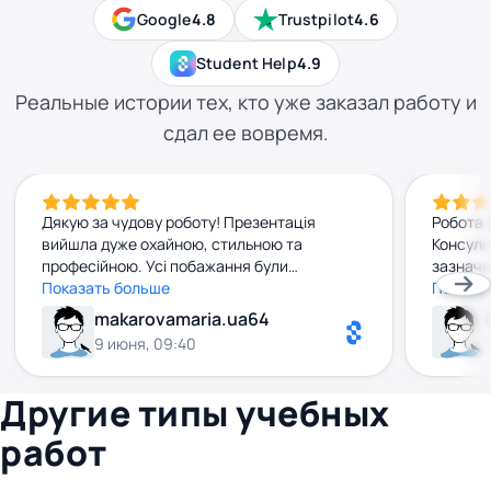
Google
4.8
Trustpilot
4.6
Student Help
4.9
Реальные истории тех, кто уже заказал работу и
сдал ее вовремя.
Дякую за чудову роботу! Презентація
Робота 
вийшла дуже охайною, стильною та
Консульт
професійною. Усі побажання були
зазначе
враховані, а результат перевершив мої
Показать больше
побажан
Показа
очікування. Рекомендую до співпраці!
очікува
makarovamaria.ua64
задовол
9 июня, 09:40
Другие типы учебных
работ