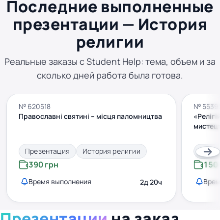
Последние выполненные
презентации — История
религии
Реальные заказы с Student Help: тема, объем и за
сколько дней работа была готова.
№ 620518
№ 5539
Православні святині – місця паломництва
«Релігі
мистецт
Презентация
История религии
През
390 грн
150
Время выполнения
Врем
2д 20ч
Презентации
на заказ