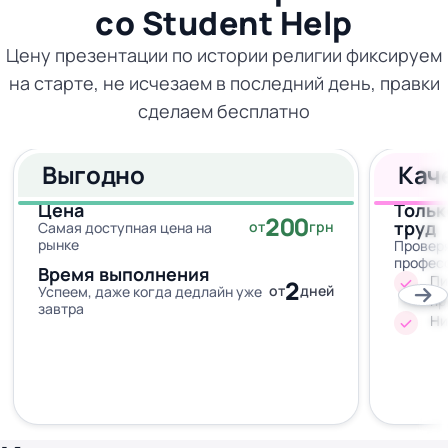
со
Student Help
Цену презентации по истории религии фиксируем
на старте, не исчезаем в последний день, правки
сделаем бесплатно
Выгодно
Кач
Цена
Тольк
200
труд
от
грн
Самая доступная цена на
рынке
Провер
профес
Время выполнения
Пи
2
от
дней
Успеем, даже когда дедлайн уже
пр
завтра
Ни