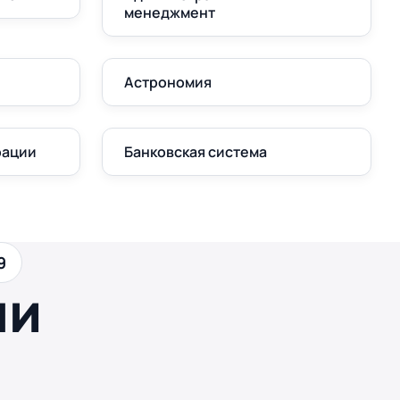
менеджмент
Астрономия
рации
Банковская система
9
ши