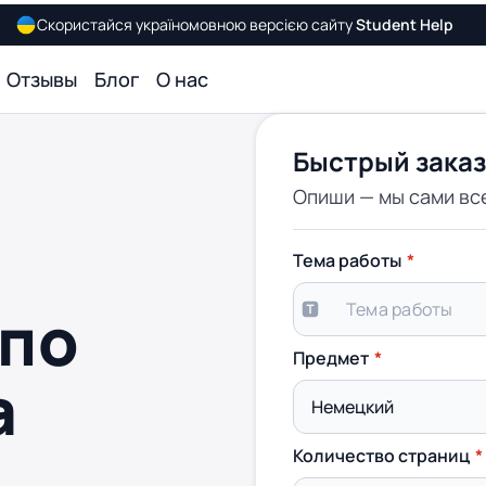
Скористайся україномовною версією сайту
Student Help
Отзывы
Блог
О нас
Быстрый заказ
Опиши — мы сами вс
Тема работы
 по
Предмет
а
Количество страниц