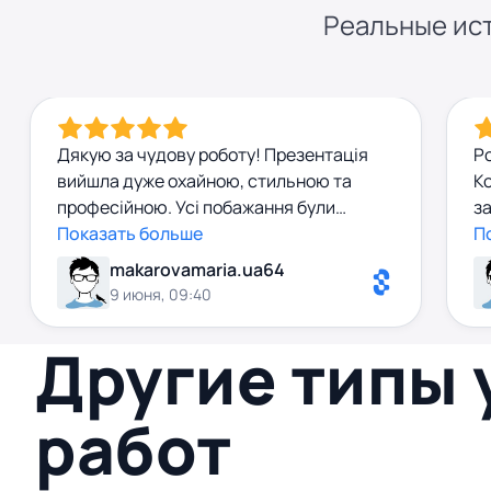
Реальные ист
Дякую за чудову роботу! Презентація
Р
вийшла дуже охайною, стильною та
Ко
професійною. Усі побажання були
за
враховані, а результат перевершив мої
Показать больше
п
П
очікування. Рекомендую до співпраці!
в
makarovamaria.ua64
з
9 июня, 09:40
Другие типы
работ