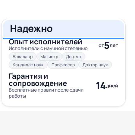
Надежно
Опыт исполнителей
5
от
лет
Исполнители с научной степенью
Бакалавр
Магистр
Доцент
Кандидат наук
Профессор
Доктор наук
Гарантия и
сопровождение
14
дней
Бесплатные правки после сдачи
работы