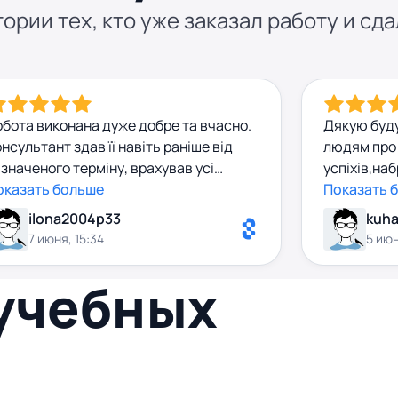
ории тех, кто уже заказал работу и сда
обота виконана дуже добре та вчасно.
Дякую буд
нсультант здав її навіть раніше від
людям про
значеного терміну, врахував усі
успіхів,на
обажання, а результат повністю
оказать больше
базу,побіл
Показать 
ідповідає очікуванням. Співпрацею
відподальн
ilona2004p33
kuha
алишилася задоволена.
7 июня, 15:34
5 июн
 учебных