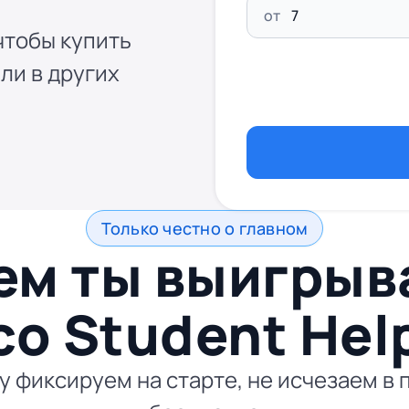
от
чтобы купить
ли в других
Только честно о главном
ем ты выигры
со
Student Hel
 фиксируем на старте, не исчезаем в 