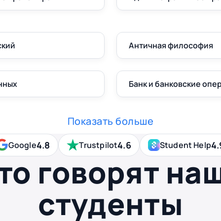
ский
Античная философия
нных
Банк и банковские опе
Показать больше
4.8
4.6
4.
Google
Trustpilot
Student Help
то говорят на
студенты