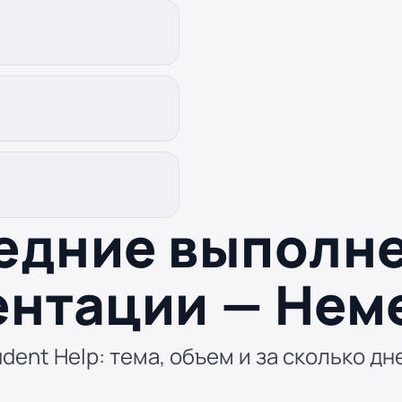
едние выполн
ентации — Нем
dent Help: тема, объем и за сколько дн