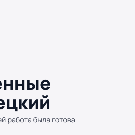
енные
ецкий
ей работа была готова.