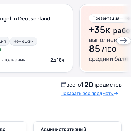
ngel in Deutschland
Презентация — Не
+35к
рабо
выполнено за 
ция
Немецкий
85
/100
н
средний балл
выполнения
2д 16ч
120
всего
предметов
Показать все предметы
аво
Административный