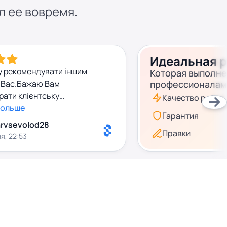
л ее вовремя.
Идеальная 
у рекомендувати іншим
Которая выполн
 Вас.Бажаю Вам
профессионалам
брати клієнтську
Качество работ
ьше таких адекватних та
больше
Гарантия
их консультантів
rvsevolod28
Правки
я, 22:53