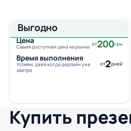
Выгодно
Цена
200
от
грн
Самая доступная цена на рынке
Время выполнения
2
от
дней
Успеем, даже когда дедлайн уже
завтра
Купить през