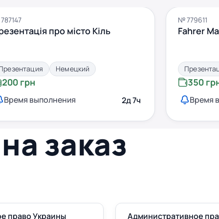
787147
№ 779611
резентація про місто Кіль
Fahrer Ma
Презентация
Немецкий
Презента
200 грн
350 гр
Время выполнения
Время 
2д 7ч
на заказ
е право Украины
Административное пр