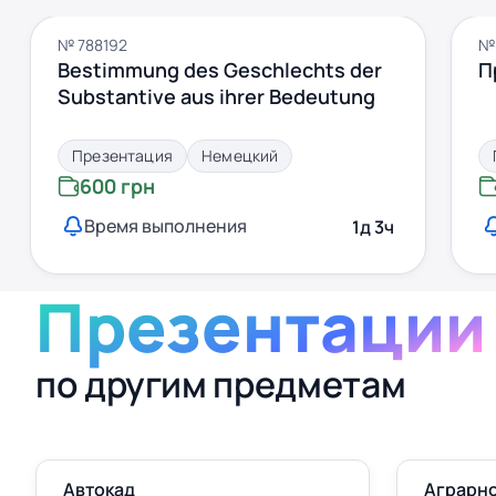
№ 788192
№ 
Bestimmung des Geschlechts der
П
Substantive aus ihrer Bedeutung
Презентация
Немецкий
600 грн
Время выполнения
1д 3ч
Презентации
по другим предметам
Автокад
Аграрно