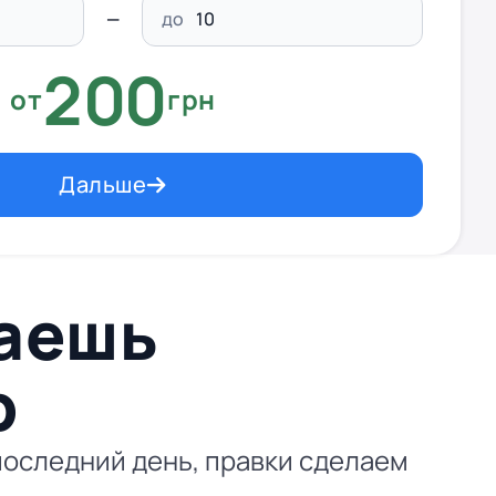
до
200
от
грн
Дальше
ваешь
p
последний день, правки сделаем