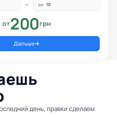
до
200
от
грн
Дальше
ваешь
p
последний день, правки сделаем