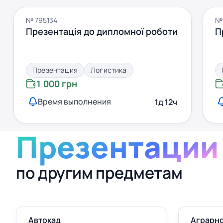
№ 795134
№ 
Презентація до дипломної роботи
П
Презентация
Логистика
1 000 грн
Время выполнения
1д 12ч
Презентации
по другим предметам
Автокад
Аграрно