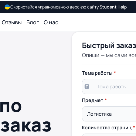
Скористайся україномовною версією сайту
Student Help
Отзывы
Блог
О нас
Быстрый заказ
Опиши — мы сами вс
Тема работы
 по
Предмет
 заказ
Количество страниц