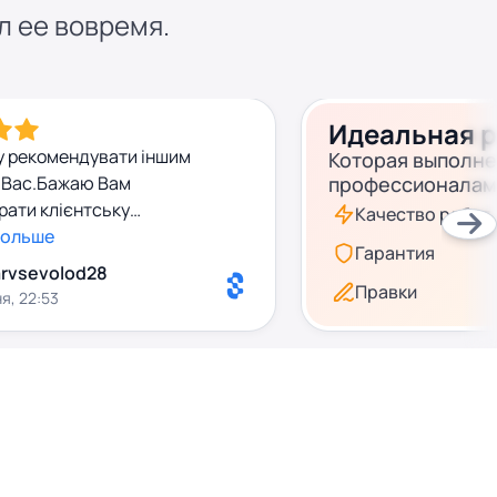
л ее вовремя.
Идеальная 
у рекомендувати іншим
Которая выполн
 Вас.Бажаю Вам
профессионалам
брати клієнтську
Качество работ
ьше таких адекватних та
больше
Гарантия
их консультантів
rvsevolod28
Правки
я, 22:53