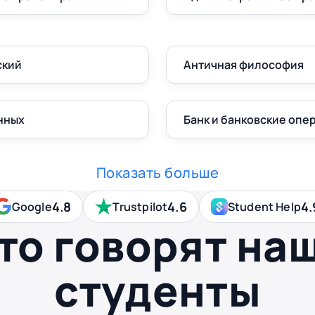
ский
Античная философия
нных
Банк и банковские опе
Показать больше
4.8
4.6
4.
Google
Trustpilot
Student Help
то говорят на
студенты