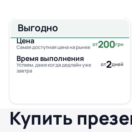
Выгодно
Цена
200
от
грн
Самая доступная цена на рынке
Время выполнения
2
от
дней
Успеем, даже когда дедлайн уже
завтра
Купить през