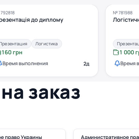
792818
№ 781988
резентація до диплому
Логістич
Презентация
Логистика
Презента
160 грн
1 000 
Время выполнения
Время 
2д
на заказ
е право Украины
Административное пр