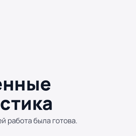
енные
истика
ей работа была готова.