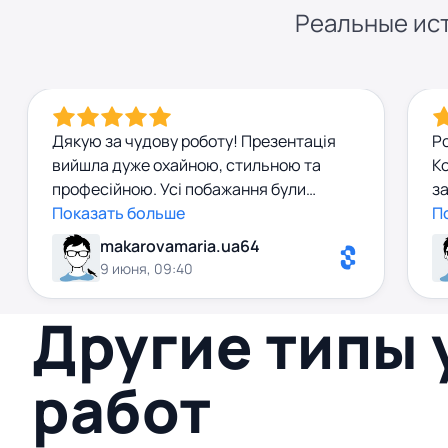
Реальные ист
Дякую за чудову роботу! Презентація
Р
вийшла дуже охайною, стильною та
Ко
професійною. Усі побажання були
за
враховані, а результат перевершив мої
Показать больше
п
П
очікування. Рекомендую до співпраці!
в
makarovamaria.ua64
з
9 июня, 09:40
Другие типы
работ