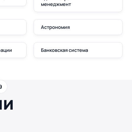
менеджмент
Астрономия
рации
Банковская система
9
ши