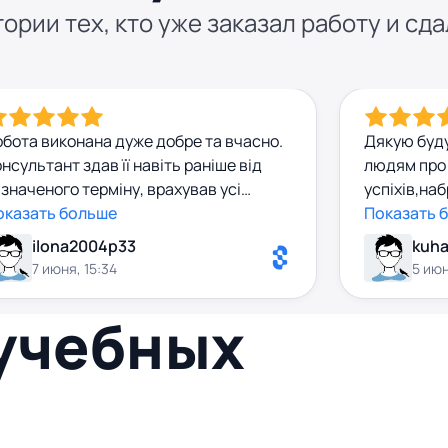
ории тех, кто уже заказал работу и сда
обота виконана дуже добре та вчасно.
Дякую буд
нсультант здав її навіть раніше від
людям про
значеного терміну, врахував усі
успіхів,на
обажання, а результат повністю
оказать больше
базу,побіл
Показать 
ідповідає очікуванням. Співпрацею
відподальн
ilona2004p33
kuha
алишилася задоволена.
7 июня, 15:34
5 июн
 учебных