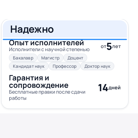
Надежно
Опыт исполнителей
5
от
лет
Исполнители с научной степенью
Бакалавр
Магистр
Доцент
Кандидат наук
Профессор
Доктор наук
Гарантия и
сопровождение
14
дней
Бесплатные правки после сдачи
работы