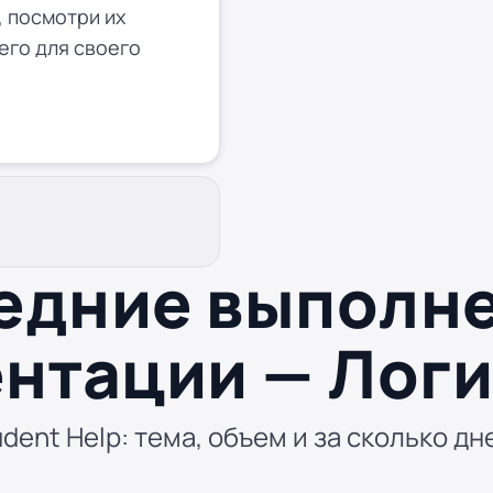
 посмотри их
его для своего
едние выполн
нтации — Лог
dent Help: тема, объем и за сколько дн