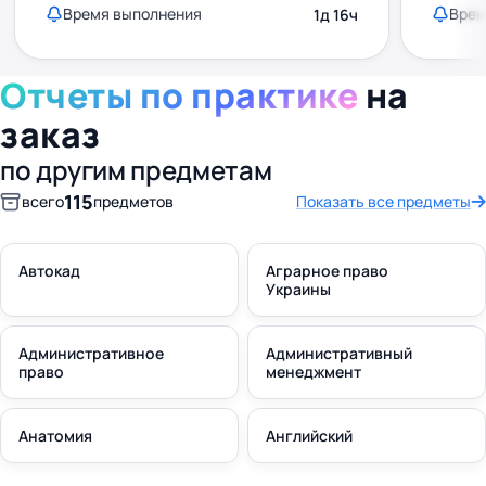
Время выполнения
Врем
1д 16ч
Отчеты по практике
на
заказ
по другим предметам
115
всего
предметов
Показать все предметы
Автокад
Аграрное право
Украины
Административное
Административный
право
менеджмент
Анатомия
Английский