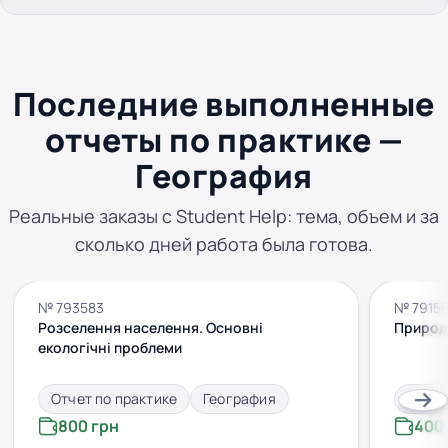
Последние выполненные
отчеты по практике —
География
Реальные заказы с Student Help: тема, объем и за
сколько дней работа была готова.
№ 793583
№ 7915
Розселення населення. Основні
Природн
екологічні проблеми
Отчет по практике
География
Отчет
800 грн
400