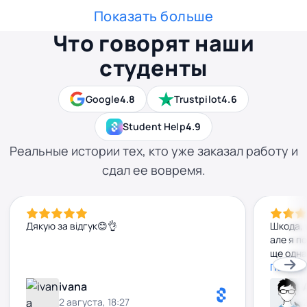
Показать больше
Что говорят наши
студенты
Google
4.8
Trustpilot
4.6
Student Help
4.9
Реальные истории тех, кто уже заказал работу и
сдал ее вовремя.
Дякую за відгук😊👌
Шкода, 
але я п
ще одна
удоскон
Показа
ivana
2 августа, 18:27