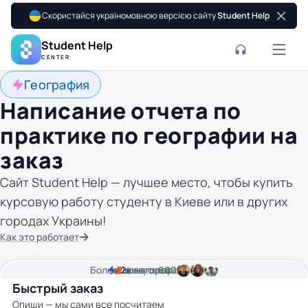
Скористайся україномовною версією сайту
Student Help
Student Help
CENTER
География
Написание отчета по
практике по географии на
заказ
Сайт Student Help — лучшее место, чтобы купить
курсовую работу студенту в Киеве или в других
городах Украины!
Как это работает
Более
2
2к
минуты времени
Цена от
авторов
800 грн
Быстрый заказ
Опиши — мы сами все посчитаем