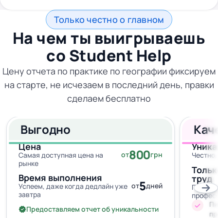
Только честно о главном
На чем ты выигрываешь
со
Student Help
Цену отчета по практике по географии фиксируем
на старте, не исчезаем в последний день, правки
сделаем бесплатно
Выгодно
Кач
Цена
Уника
800
от
грн
Самая доступная цена на
Честно,
рынке
Тольк
Время выполнения
труд
5
от
дней
Успеем, даже когда дедлайн уже
Провер
завтра
профес
Пи
Предоставляем отчет об уникальности
пр