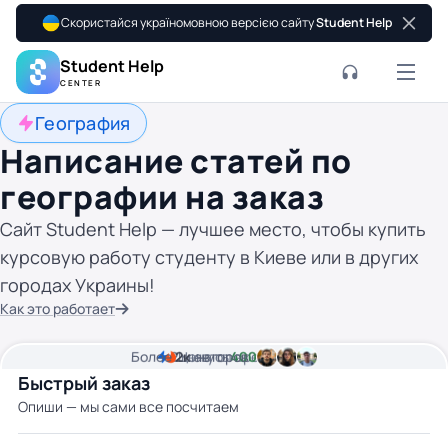
Скористайся україномовною версією сайту
Student Help
Student Help
CENTER
География
Написание статей по
географии на заказ
Сайт Student Help — лучшее место, чтобы купить
курсовую работу студенту в Киеве или в других
городах Украины!
Как это работает
Более
2
2к
минуты времени
Цена от
авторов
400 грн
Быстрый заказ
Опиши — мы сами все посчитаем