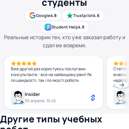
студенты
Google
4.8
Trustpilot
4.6
Student Help
4.9
Реальные истории тех, кто уже заказал работу и
сдал ее вовремя.
Вже другий раз користуюсь послугами
Стаття 
консультанта - все на найвищому рівні! Як
вчасно.
по швидкості, так і по якості роботи.
надісла
Консуль
Показа
привітн
Insider
Обов'яз
30 апреля, 15:45
Другие типы учебных