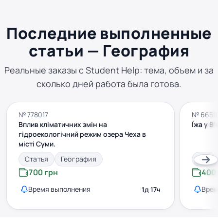
Последние выполненные
статьи — География
Реальные заказы с Student Help: тема, объем и за
сколько дней работа была готова.
№ 778017
№ 6651
Вплив кліматичних змін на
Їжа у В
гідроекологічний режим озера Чеха в
місті Суми.
Статья
География
Стать
700 грн
400
Время выполнения
Врем
1д 17ч