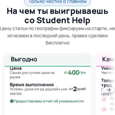
Только честно о главном
На чем ты выигрываешь
со
Student Help
Цену статьи по географии фиксируем на старте, не
исчезаем в последний день, правки сделаем
бесплатно
Выгодно
Кач
Цена
Уника
400
от
грн
Самая доступная цена на
Честно,
рынке
Тольк
Время выполнения
труд
2
от
дней
Успеем, даже когда дедлайн уже
Провер
завтра
профес
Пи
Предоставляем отчет об уникальности
пр
Ни