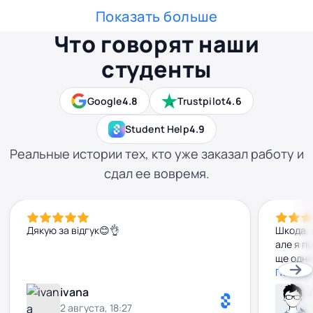
Показать больше
Что говорят наши
студенты
Google
4.8
Trustpilot
4.6
Student Help
4.9
Реальные истории тех, кто уже заказал работу и
сдал ее вовремя.
Дякую за відгук😊👌
Шкода, 
але я п
ще одна
удоскон
Показа
ivana
2 августа, 18:27