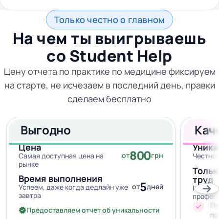
Только честно о главном
На чем ты выигрываешь
со
Student Help
Цену отчета по практике по медицине фиксируем
на старте, не исчезаем в последний день, правки
сделаем бесплатно
Выгодно
Кач
Цена
Уника
800
от
грн
Самая доступная цена на
Честно,
рынке
Тольк
Время выполнения
труд
5
от
дней
Успеем, даже когда дедлайн уже
Провер
завтра
профес
Пи
Предоставляем отчет об уникальности
пр