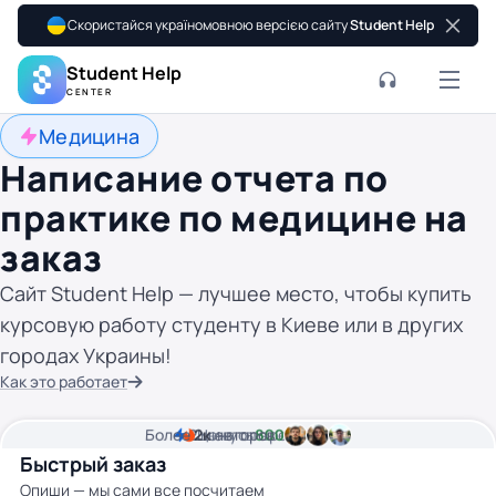
Скористайся україномовною версією сайту
Student Help
Student Help
CENTER
Медицина
Написание отчета по
практике по медицине на
заказ
Сайт Student Help — лучшее место, чтобы купить
курсовую работу студенту в Киеве или в других
городах Украины!
Как это работает
Более
2
2к
минуты времени
Цена от
авторов
800 грн
Быстрый заказ
Опиши — мы сами все посчитаем