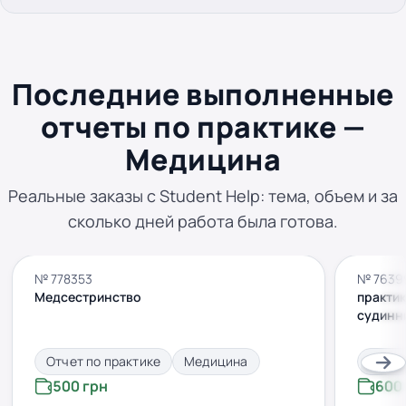
Последние выполненные
отчеты по практике —
Медицина
Реальные заказы с Student Help: тема, объем и за
сколько дней работа была готова.
№ 778353
№ 7639
Медсестринство
практик
судинн
Отчет по практике
Медицина
Отчет
500 грн
600