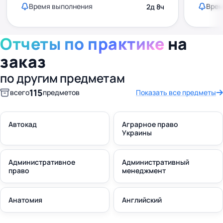
Время выполнения
Врем
2д 8ч
Отчеты по практике
на
заказ
по другим предметам
115
всего
предметов
Показать все предметы
Автокад
Аграрное право
Украины
Административное
Административный
право
менеджмент
Анатомия
Английский