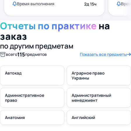
Время выполнения
Врем
2д 15ч
Отчеты по практике
на
заказ
по другим предметам
115
всего
предметов
Показать все предметы
Автокад
Аграрное право
Украины
Административное
Административный
право
менеджмент
Анатомия
Английский