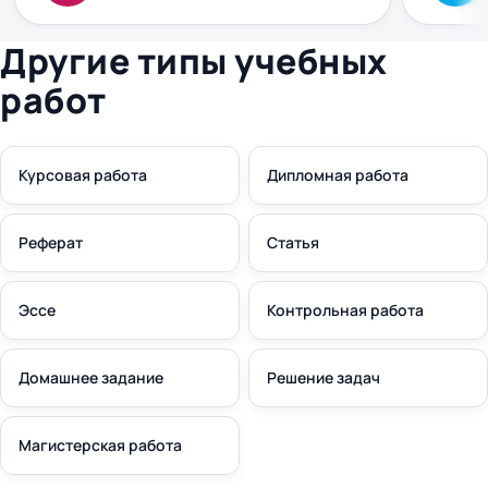
сюрпризів чи “доплат” потім не було. Все
без зай
чітко й по-людськи. Рекомендую
плюс. к
правки 
Другие типы учебных
работ
Курсовая работа
Дипломная работа
Реферат
Статья
Эссе
Контрольная работа
Домашнее задание
Решение задач
Магистерская работа