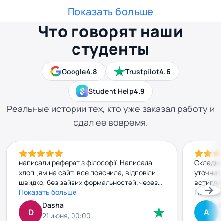
Показать больше
Что говорят наши
студенты
Google
4.8
Trustpilot
4.6
Student Help
4.9
Реальные истории тех, кто уже заказал работу и
сдал ее вовремя.
написали реферат з філософії. Написала
Складна
хлопцям на сайт, все пояснила, відповіли
уточнил
швидко, без зайвих формальностей.Через
встигла
добу вже мала готову роботу. Текст
Показать больше
прийшла
Показа
нормальний, без води, прочитала — усе
джерела
Dasha
D
А
зрозуміло. Заплатила заздалегідь, і жодних
внести 
21 июня, 00:00