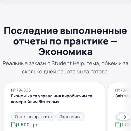
Последние выполненные
отчеты по практике —
Экономика
Реальные заказы с Student Help: тема, объем и за
сколько дней работа была готова.
№ 794866
№ 7947
Економіка та управління виробничим та
Звіт та
комерційним бізнесом»
Отчет по практике
Экономика
Отчет
1 500 грн
1 00