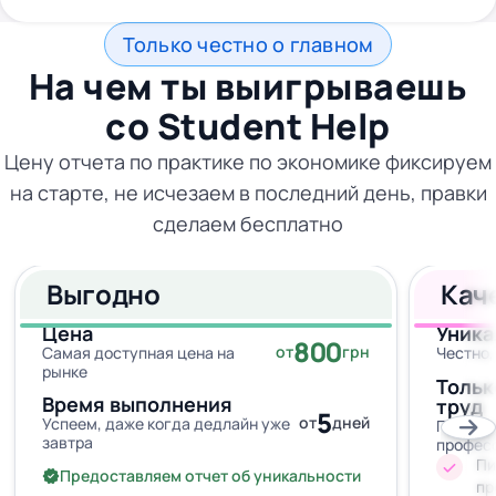
Только честно о главном
На чем ты выигрываешь
со
Student Help
Цену отчета по практике по экономике фиксируем
на старте, не исчезаем в последний день, правки
сделаем бесплатно
Выгодно
Кач
Цена
Уника
800
от
грн
Самая доступная цена на
Честно,
рынке
Тольк
Время выполнения
труд
5
от
дней
Успеем, даже когда дедлайн уже
Провер
завтра
профес
Пи
Предоставляем отчет об уникальности
пр