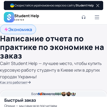
Скористайся україномовною версією сайту
Student Help
Student Help
CENTER
Экономика
Написание отчета по
практике по экономике на
заказ
Сайт Student Help — лучшее место, чтобы купить
курсовую работу студенту в Киеве или в других
городах Украины!
Как это работает
Более
2
2к
минуты времени
Цена от
авторов
800 грн
Быстрый заказ
Опиши — мы сами все посчитаем