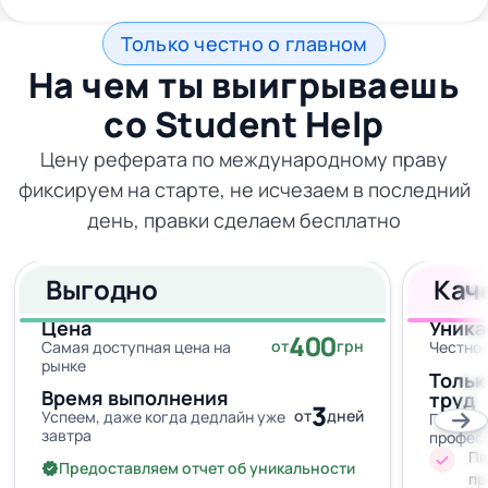
Только честно о главном
На чем ты выигрываешь
со
Student Help
Цену реферата по международному праву
фиксируем на старте, не исчезаем в последний
день, правки сделаем бесплатно
Выгодно
Кач
Цена
Уника
400
от
грн
Самая доступная цена на
Честно,
рынке
Тольк
Время выполнения
труд
3
от
дней
Успеем, даже когда дедлайн уже
Провер
завтра
профес
Пи
Предоставляем отчет об уникальности
пр