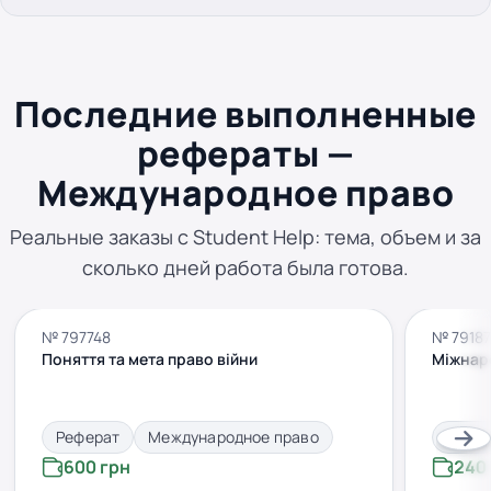
Последние выполненные
рефераты —
Международное право
Реальные заказы с Student Help: тема, объем и за
сколько дней работа была готова.
№ 797748
№ 7918
Поняття та мета право війни
Міжнар
Реферат
Международное право
Рефе
600 грн
240