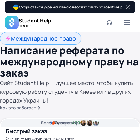
Скористайся україномовною версією сайту
Student Help
Student Help
CENTER
Международное право
Написание реферата по
международному праву на
заказ
Сайт Student Help — лучшее место, чтобы купить
курсовую работу студенту в Киеве или в других
городах Украины!
Как это работает
Более
2
2к
минуты времени
Цена от
авторов
400 грн
Быстрый заказ
Опиши — мы сами все посчитаем