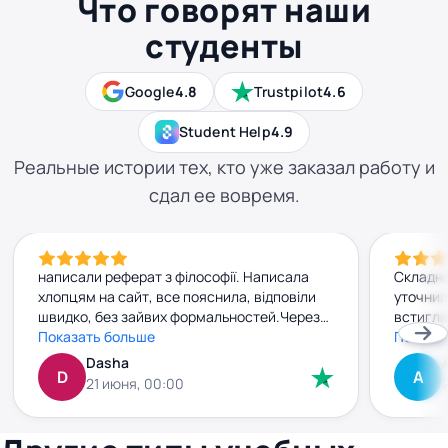
Что говорят наши
студенты
Google
4.8
Trustpilot
4.6
Student Help
4.9
Реальные истории тех, кто уже заказал работу и
сдал ее вовремя.
написали реферат з філософії. Написала
Складна
хлопцям на сайт, все пояснила, відповіли
уточнил
швидко, без зайвих формальностей.Через
встигла
добу вже мала готову роботу. Текст
Показать больше
прийшла
Показа
нормальний, без води, прочитала — усе
джерела
Dasha
D
А
зрозуміло. Заплатила заздалегідь, і жодних
внести 
21 июня, 00:00
сюрпризів чи “доплат” потім не було. Все
без зай
чітко й по-людськи. Рекомендую
плюс. к
правки 