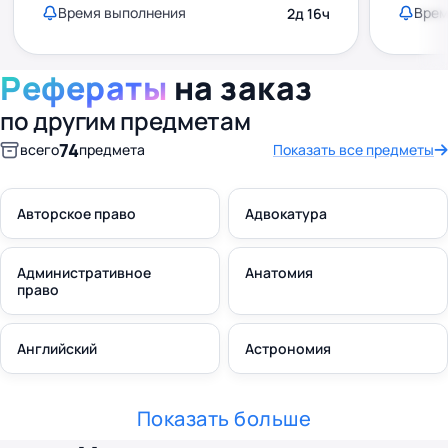
Время выполнения
Врем
2д 16ч
Рефераты
на заказ
по другим предметам
74
всего
предмета
Показать все предметы
Авторское право
Адвокатура
Административное
Анатомия
право
Английский
Астрономия
Показать больше