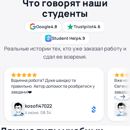
Что говорят наши
студенты
Google
4.8
Trustpilot
4.6
Student Help
4.9
Реальные истории тех, кто уже заказал работу и
сдал ее вовремя.
Відмінна робота? Дуже швидко та
Вже не 
правильно. Автор допомогла розібратися у
Євгена,
завданні❤️
завданн
строку,
Показа
декільк
kosofi47022
дуже вд
4 июня, 08:34