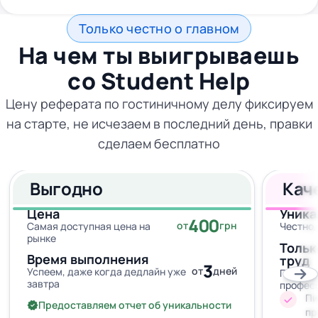
Только честно о главном
На чем ты выигрываешь
со
Student Help
Цену реферата по гостиничному делу фиксируем
на старте, не исчезаем в последний день, правки
сделаем бесплатно
Выгодно
Кач
Цена
Уника
400
от
грн
Самая доступная цена на
Честно,
рынке
Тольк
Время выполнения
труд
3
от
дней
Успеем, даже когда дедлайн уже
Провер
завтра
профес
Пи
Предоставляем отчет об уникальности
пр