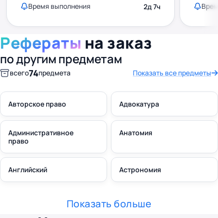
Время выполнения
Врем
2д 7ч
Рефераты
на заказ
по другим предметам
74
всего
предмета
Показать все предметы
Авторское право
Адвокатура
Административное
Анатомия
право
Английский
Астрономия
Показать больше