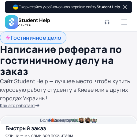
Скористайся україномовною версією сайту
Student Help
Student Help
CENTER
Гостиничное дело
Написание реферата по
гостиничному делу на
заказ
Сайт Student Help — лучшее место, чтобы купить
курсовую работу студенту в Киеве или в других
городах Украины!
Как это работает
Более
2
2к
минуты времени
Цена от
авторов
400 грн
Быстрый заказ
Опиши — мы сами все посчитаем