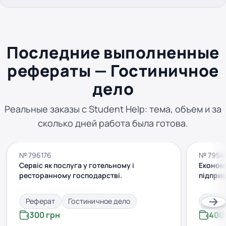
Последние выполненные
рефераты — Гостиничное
дело
Реальные заказы с Student Help: тема, объем и за
сколько дней работа была готова.
№ 796176
№ 7954
Сервіс як послуга у готельному і
Економі
ресторанному господарстві.
підприє
Реферат
Гостиничное дело
Рефе
300 грн
400