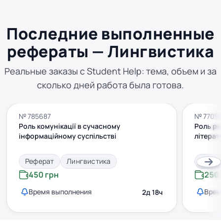
Последние выполненные
рефераты — Лингвистика
Реальные заказы с Student Help: тема, объем и за
сколько дней работа была готова.
№ 785687
№ 7709
Роль комунікації в сучасному
Роль ре
інформаційному суспільстві
літерат
Реферат
Лингвистика
Рефе
450 грн
250
Время выполнения
Врем
2д 18ч