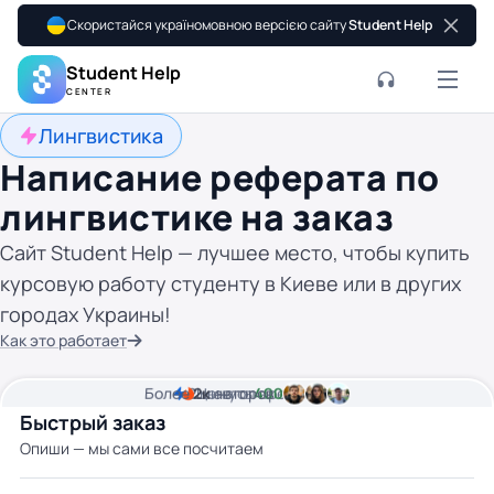
Скористайся україномовною версією сайту
Student Help
Student Help
CENTER
Лингвистика
Написание реферата по
лингвистике на заказ
Сайт Student Help — лучшее место, чтобы купить
курсовую работу студенту в Киеве или в других
городах Украины!
Как это работает
Более
2
2к
минуты времени
Цена от
авторов
400 грн
Быстрый заказ
Опиши — мы сами все посчитаем