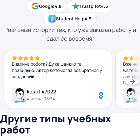
Google
4.8
Trustpilot
4.6
Student Help
4.9
Реальные истории тех, кто уже заказал работу и
сдал ее вовремя.
Відмінна робота? Дуже швидко та
Вже не 
правильно. Автор допомогла розібратися у
Євгена,
завданні❤️
завданн
строку,
Показа
декільк
kosofi47022
дуже вд
4 июня, 08:34
Другие типы учебных
работ