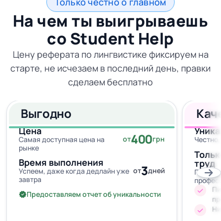
Только честно о главном
На чем ты выигрываешь
со
Student Help
Цену реферата по лингвистике фиксируем на
старте, не исчезаем в последний день, правки
сделаем бесплатно
Выгодно
Кач
Цена
Уника
400
от
грн
Самая доступная цена на
Честно,
рынке
Тольк
Время выполнения
труд
3
от
дней
Успеем, даже когда дедлайн уже
Провер
завтра
профес
Пи
Предоставляем отчет об уникальности
пр
Ни