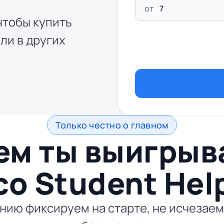
от
чтобы купить
ли в других
Только честно о главном
ем ты выигры
со
Student Hel
ию фиксируем на старте, не исчезаем