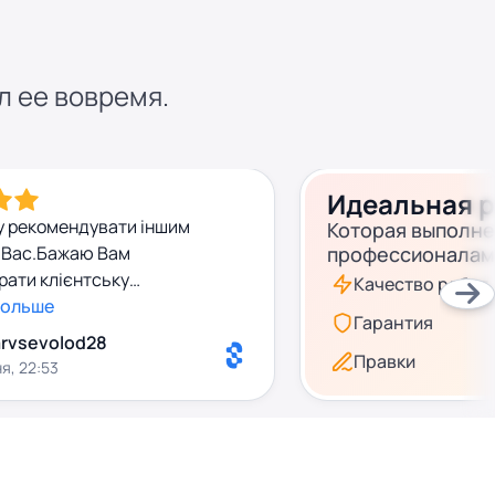
л ее вовремя.
Идеальная 
у рекомендувати іншим
Которая выполн
 Вас.Бажаю Вам
профессионалам
брати клієнтську
Качество работ
ьше таких адекватних та
больше
Гарантия
их консультантів
rvsevolod28
Правки
я, 22:53