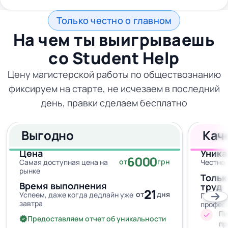
Только честно о главном
На чем ты выигрываешь
со
Student Help
Цену магистерской работы по обществознанию
фиксируем на старте, не исчезаем в последний
день, правки сделаем бесплатно
Выгодно
Кач
Цена
Уника
6000
от
грн
Самая доступная цена на
Честно,
рынке
Тольк
Время выполнения
труд
21
от
дня
Успеем, даже когда дедлайн уже
Провер
завтра
профес
Пи
Предоставляем отчет об уникальности
пр