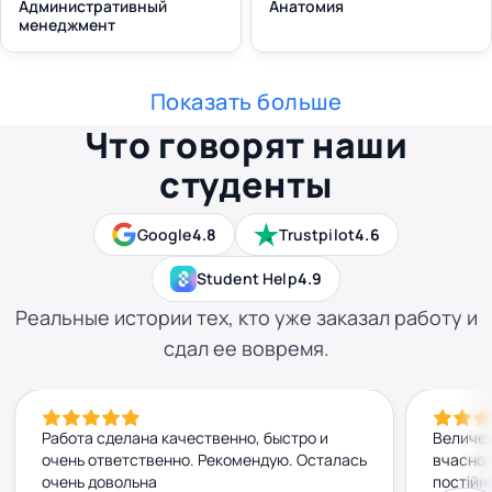
Административный
Анатомия
менеджмент
Показать больше
Что говорят наши
студенты
Google
4.8
Trustpilot
4.6
Student Help
4.9
Реальные истории тех, кто уже заказал работу и
сдал ее вовремя.
Работа сделана качественно, быстро и
Величез
очень ответственно. Рекомендую. Осталась
вчасно 
очень довольна
постійн