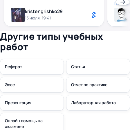
на всі 
Показа
взагалі
kristengrishko29
високо,
15 июля, 19:41
мегаза
співпра
Другие типы учебных
работ
Реферат
Статья
Эссе
Отчет по практике
Презентация
Лабораторная работа
Онлайн помощь на
экзамене