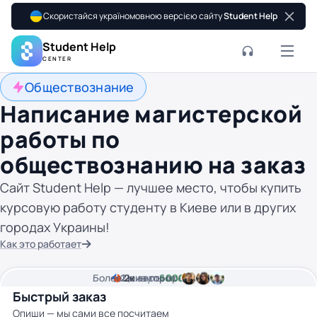
Скористайся україномовною версією сайту
Student Help
Student Help
CENTER
Обществознание
Написание магистерской
работы по
обществознанию на заказ
Сайт Student Help — лучшее место, чтобы купить
курсовую работу студенту в Киеве или в других
городах Украины!
Как это работает
Более
2
Цена от
2к
минуты времени
авторов
6000 грн
Быстрый заказ
Опиши — мы сами все посчитаем