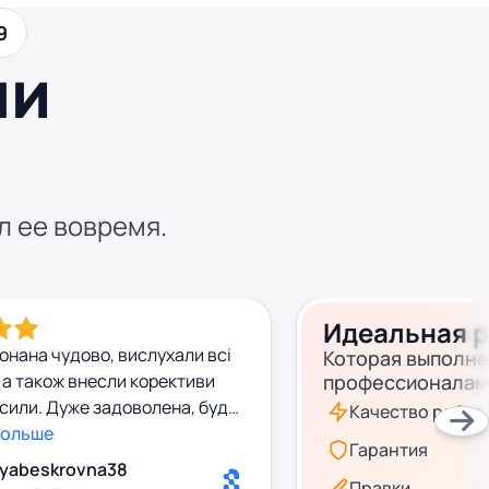
9
ши
л ее вовремя.
Идеальная 
онана чудово, вислухали всі
Которая выполн
а також внесли корективи
профессионалам
сили. Дуже задоволена, буду
Качество работ
я ще
больше
Гарантия
yabeskrovna38
Правки