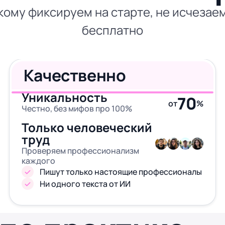
кому фиксируем на старте, не исчезае
бесплатно
Качественно
Уникальность
70
от
%
Честно, без мифов про 100%
Только человеческий
труд
Проверяем профессионализм
каждого
Пишут только настоящие профессионалы
Ни одного текста от ИИ