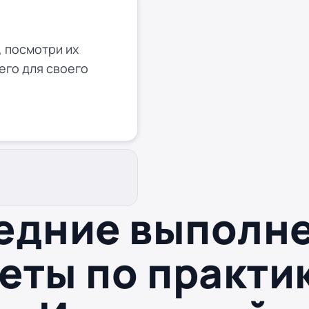
 посмотри их
его для своего
едние выполн
еты по практи