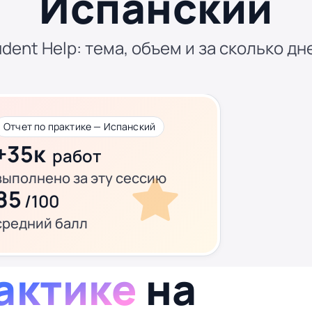
Испанский
dent Help: тема, объем и за сколько дн
Отчет по практике — Испанский
+35к
работ
выполнено за эту сессию
85
/100
средний балл
актике
на