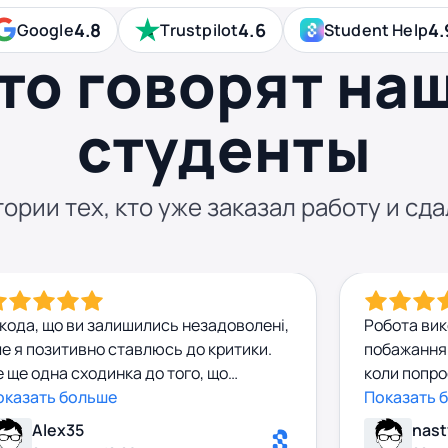
4.8
4.6
4.
Google
Trustpilot
Student Help
то говорят на
студенты
ории тех, кто уже заказал работу и сда
кода, що ви залишились незадоволені,
Робота вик
е я позитивно ставлюсь до критики.
побажання 
 ще одна сходинка до того, що
коли попро
трібно щось удосконалити. 👌
оказать больше
звертатис
Показать 
Alex35
nast