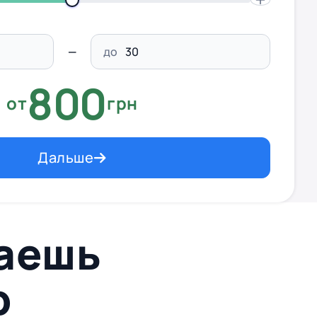
до
800
от
грн
Дальше
ваешь
p