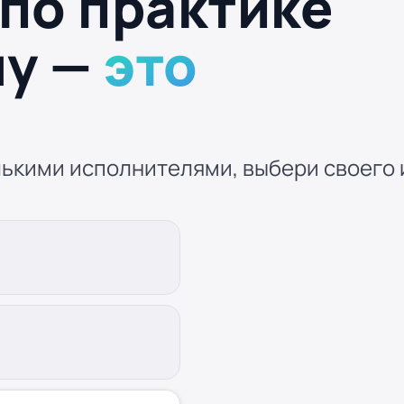
 по практике
му —
это
ькими исполнителями, выбери своего и