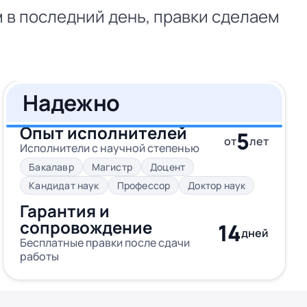
м в последний день, правки сделаем
Надежно
Опыт исполнителей
5
от
лет
Исполнители с научной степенью
Бакалавр
Магистр
Доцент
Кандидат наук
Профессор
Доктор наук
Гарантия и
сопровождение
14
дней
Бесплатные правки после сдачи
работы