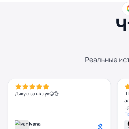
Ч
Реальные ист
Дякую за відгук😊👌
Ш
ал
Це
по
П
ivana