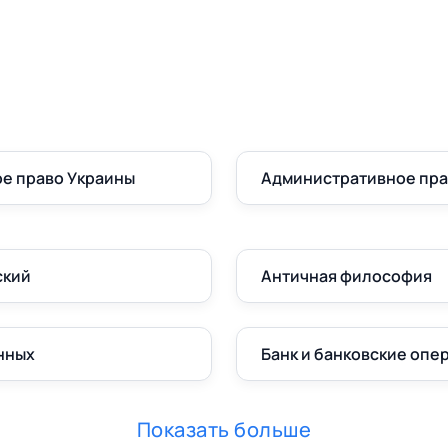
е право Украины
Административное пр
ский
Античная философия
нных
Банк и банковские опе
Показать больше