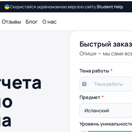
Скористайся україномовною версією сайту
Student Help
Отзывы
Блог
О нас
Быстрый заказ
Опиши — мы сами вс
Тема работы
тчета
по
Предмет
на
Уровень уникальност