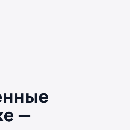
енные
ке —