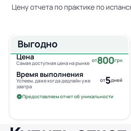
Цену отчета по практике по испанс
Выгодно
Цена
800
от
грн
Самая доступная цена на рынке
Время выполнения
5
от
дней
Успеем, даже когда дедлайн уже
завтра
Предоставляем отчет об уникальности