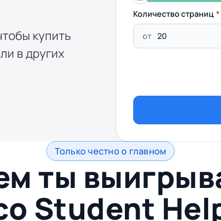
Количество страниц
чтобы купить
от
ли в других
Только честно о главном
ем ты выигры
со
Student Hel