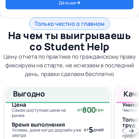
Дальше
Только честно о главном
На чем ты выигрываешь
со
Student Help
Цену отчета по практике по гражданскому праву
фиксируем на старте, не исчезаем в последний
день, правки сделаем бесплатно
Выгодно
Кач
Цена
Уника
800
от
грн
Самая доступная цена на
Честно,
рынке
Тольк
Время выполнения
труд
5
от
дней
Успеем, даже когда дедлайн уже
Провер
завтра
профес