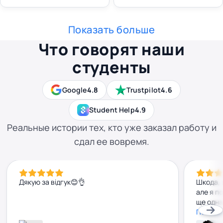
Показать больше
Что говорят наши
студенты
Google
4.8
Trustpilot
4.6
Student Help
4.9
Реальные истории тех, кто уже заказал работу и
сдал ее вовремя.
Дякую за відгук😊👌
Шкода, 
але я п
ще одна
удоскон
Показа