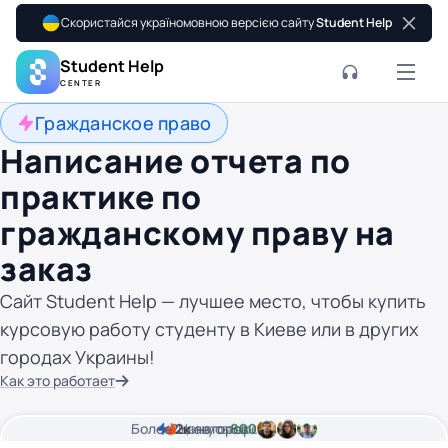
Скористайся україномовною версією сайту
Student Help
Student Help
CENTER
Гражданское право
Написание отчета по
практике по
гражданскому праву на
заказ
Сайт Student Help — лучшее место, чтобы купить
курсовую работу студенту в Киеве или в других
городах Украины!
Как это работает
Более
2
2к
минуты времени
Цена от
авторов
800 грн