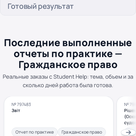
Готовый результат
Последние выполненные
отчеты по практике —
Гражданское право
Реальные заказы с Student Help: тема, объем и за
сколько дней работа была готова.
№ 797483
№ 79
Звіт
Рішен
(Оска
судо
Отчет по практике
Гражданское право
Отч