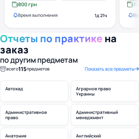
800 грн
1 
Время выполнения
Вр
1д 21ч
Отчеты по практике
на
заказ
по другим предметам
115
всего
предметов
Показать все предметы
Автокад
Аграрное право
Украины
Административное
Административный
право
менеджмент
Анатомия
Английский