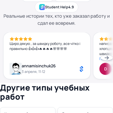
Student Help
4.9
Реальные истории тех, кто уже заказал работу и
сдал ее вовремя.
Щиро дякую , за швидку роботу ,все чітко і
написал
правильно 👍👍👍🔥🔥🔥🔥🌸🌸🌸🌸
хлопцям
швидко,
добу вж
Показа
нормаль
annamisinchuk26
D
зрозумі
3 апреля, 11:12
сюрприз
чітко й
Другие типы учебных
работ