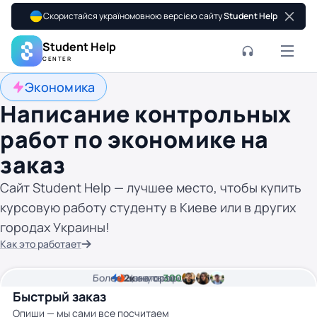
Скористайся україномовною версією сайту
Student Help
Student Help
CENTER
Экономика
Написание контрольных
работ по экономике на
заказ
Сайт Student Help — лучшее место, чтобы купить
курсовую работу студенту в Киеве или в других
городах Украины!
Как это работает
Более
2
2к
минуты времени
Цена от
авторов
300 грн
Быстрый заказ
Опиши — мы сами все посчитаем