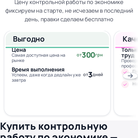
Цену контрольной работы по экономике
фиксируем на старте, не исчезаем в последний
день, правки сделаем бесплатно
Выгодно
Кач
Цена
Тольк
300
труд
от
грн
Самая доступная цена на
рынке
Провер
профес
Время выполнения
Пи
3
от
дней
Успеем, даже когда дедлайн уже
пр
завтра
Ни
Купить контрольную
работу по экономике —