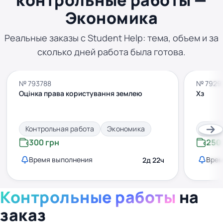
контрольные работы —
Экономика
Реальные заказы с Student Help: тема, объем и за
сколько дней работа была готова.
№ 793788
№ 7929
Оцінка права користування землею
Хз
Контрольная работа
Экономика
Контр
300 грн
250
Время выполнения
Врем
2д 22ч
Контрольные работы
на
заказ