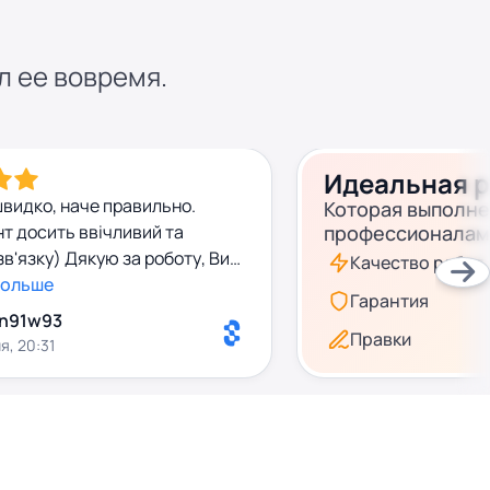
л ее вовремя.
Идеальная 
видко, наче правильно.
Которая выполн
т досить ввічливий та
профессионалам
зв'язку) Дякую за роботу, Ви
Качество работ
больше
Гарантия
n91w93
Правки
я, 20:31