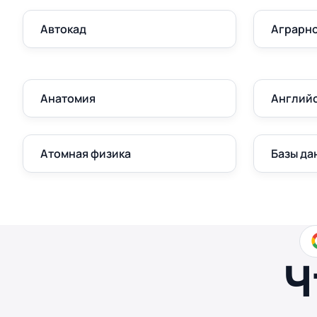
Автокад
Аграрно
Анатомия
Англий
Атомная физика
Базы да
Ч