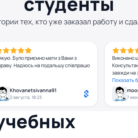
студенты
ории тех, кто уже заказал работу и сда
якую. Було приємно мати з Вами з
Виконано ш
праву. Надіюсь на подальшу співпрацю
Консультан
завжди на 
супер!)
Показать 
Khovanetsivanna91
moo
2 августа, 18:23
7 июн
 учебных