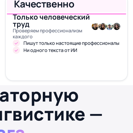
Качественно
Только человеческий
труд
Проверяем профессионализм
каждого
Пишут только настоящие профессионалы
Ни одного текста от ИИ
раторную
нгвистике —
ага