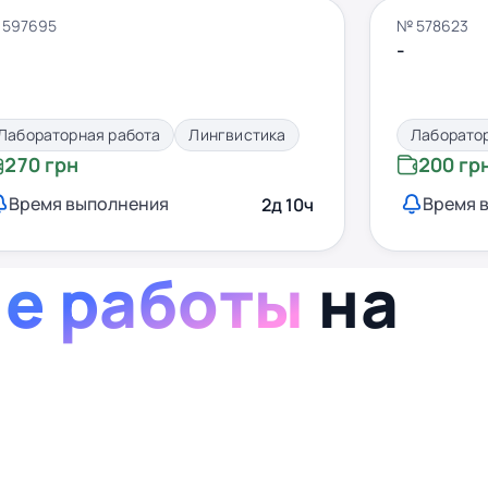
 597695
№ 578623
-
Лабораторная работа
Лингвистика
Лаборато
270 грн
200 гр
Время выполнения
Время 
2д 10ч
е работы
на