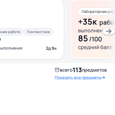
Лабораторная раб
+35к
рабо
выполнено за 
рная работа
Лингвистика
85
/100
н
средний балл
выполнения
2д 9ч
113
всего
предметов
Показать все предметы