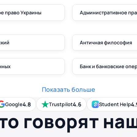
е право Украины
Административное пр
ский
Античная философия
нных
Банк и банковские опе
Показать больше
4.8
4.6
4.
Google
Trustpilot
Student Help
то говорят на