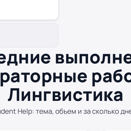
едние выполн
раторные раб
Лингвистика
dent Help: тема, объем и за сколько дн