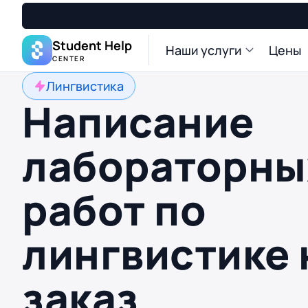
Student Help
Наши услуги
Цены
CENTER
Лингвистика
Написание
лабораторны
работ по
лингвистике 
заказ