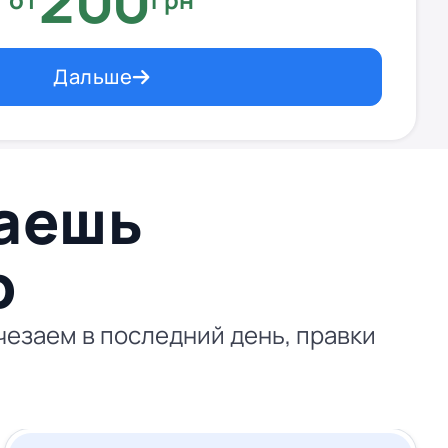
200
Дальше
ваешь
p
чезаем в последний день, правки