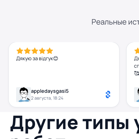
Реальные ист
Дякую за відгук😊
Д
с
🥰
appledaysgasi5
2 августа, 18:24
Другие типы