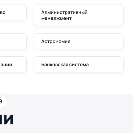
аво
Административный
менеджмент
Астрономия
рации
Банковская система
9
ши