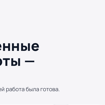
енные
оты —
ей работа была готова.