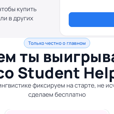
чтобы купить
ли в других
Только честно о главном
ем ты выигры
со
Student Hel
нгвистике фиксируем на старте, не ис
сделаем бесплатно