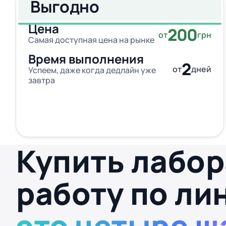
Выгодно
Цена
200
от
грн
Самая доступная цена на рынке
Время выполнения
2
от
дней
Успеем, даже когда дедлайн уже
завтра
Купить лабо
работу по ли
это четыре ш