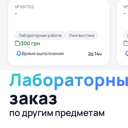
№ 597702
№
-
-
Лабораторная работа
Лингвистика
300 грн
Время выполнения
2д 14ч
Лабораторны
заказ
по другим предметам