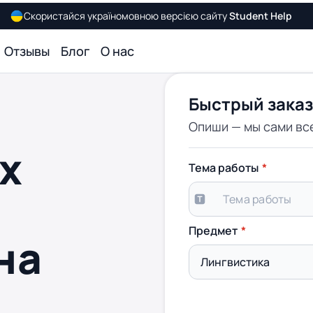
Скористайся україномовною версією сайту
Student Help
Отзывы
Блог
О нас
Быстрый заказ
Опиши — мы сами вс
х
Тема работы
Предмет
на