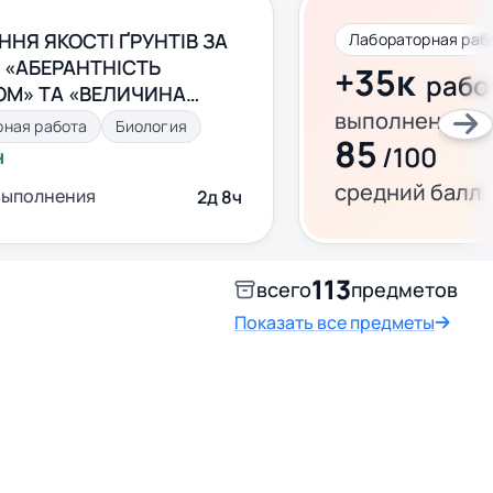
НЯ ЯКОСТІ ҐРУНТІВ ЗА
Лабораторная раб
 «АБЕРАНТНІСТЬ
+35к
рабо
М» ТА «ВЕЛИЧИНА
выполнено за 
НОГО ІНДЕКСУ»
рная работа
Биология
85
/100
н
средний балл
выполнения
2д 8ч
113
всего
предметов
Показать все предметы