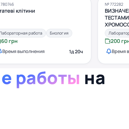
 780746
№ 772282
татеві клітини
ВИЗНАЧЕН
ТЕСТАМИ
ХРОМОСО
МІТОТИЧ
Лабораторная работа
Биология
Лаборато
60 грн
200 гр
Время выполнения
Время 
1д 20ч
е работы
на