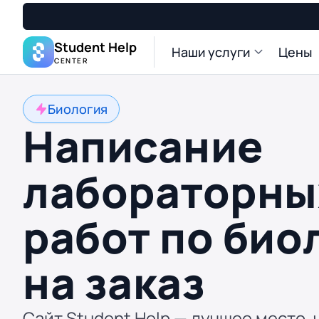
Student Help
Наши услуги
Цены
CENTER
Биология
Написание
лабораторны
работ по био
на заказ
Сайт Student Help — лучшее место, 