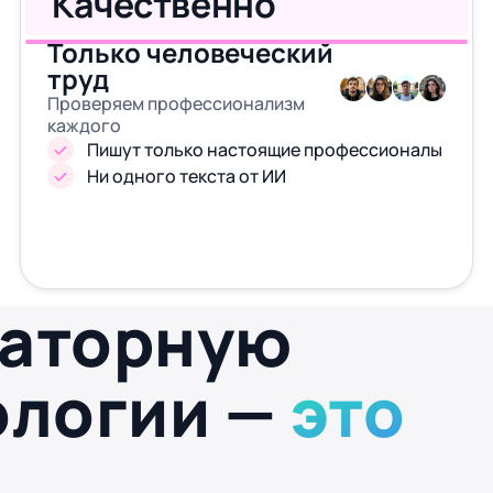
Качественно
Только человеческий
труд
Проверяем профессионализм
каждого
Пишут только настоящие профессионалы
Ни одного текста от ИИ
раторную
ологии —
это