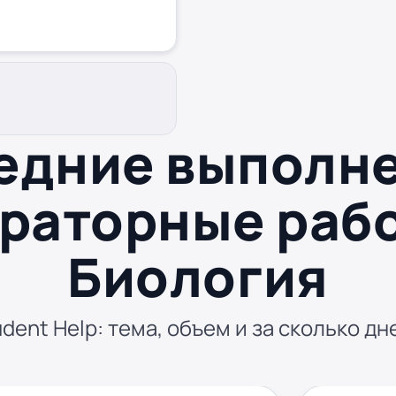
едние выполн
раторные раб
Биология
dent Help: тема, объем и за сколько дн