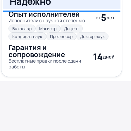
Надежно
Опыт исполнителей
5
от
лет
Исполнители с научной степенью
Бакалавр
Магистр
Доцент
Кандидат наук
Профессор
Доктор наук
Гарантия и
сопровождение
14
дней
Бесплатные правки после сдачи
работы