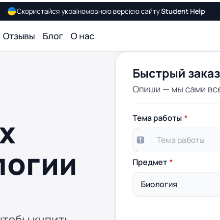
Скористайся україномовною версією сайту
Student Help
Отзывы
Блог
О нас
Быстрый заказ
Опиши — мы сами вс
х
Тема работы
логии
Предмет
чтобы купить