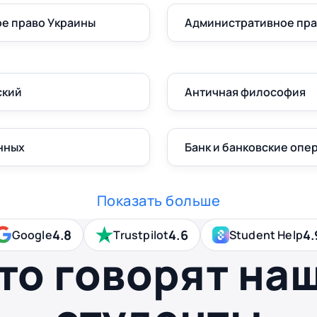
е право Украины
Административное пр
ский
Античная философия
нных
Банк и банковские опе
Показать больше
4.8
4.6
4.
Google
Trustpilot
Student Help
то говорят на