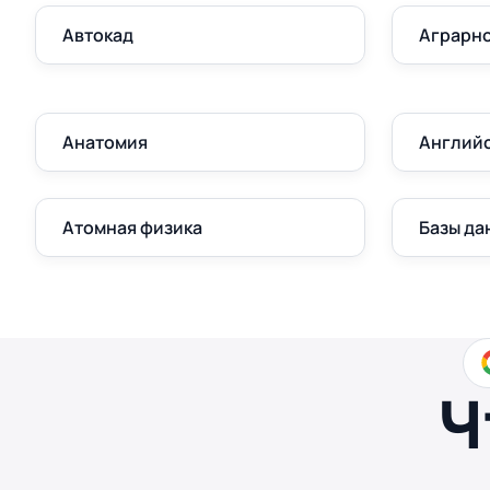
Автокад
Аграрно
Анатомия
Англий
Атомная физика
Базы да
Ч