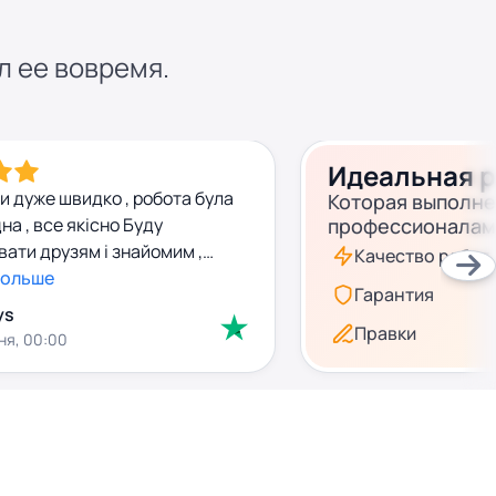
л ее вовремя.
Идеальная 
и дуже швидко , робота була
Которая выполн
на , все якісно Буду
профессионалам
ати друзям і знайомим ,
Качество работ
больше
Гарантия
ys
Правки
ня, 00:00