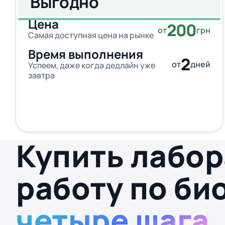
Выгодно
Цена
200
от
грн
Самая доступная цена на рынке
Время выполнения
2
от
дней
Успеем, даже когда дедлайн уже
завтра
Купить лабо
работу по би
четыре шага