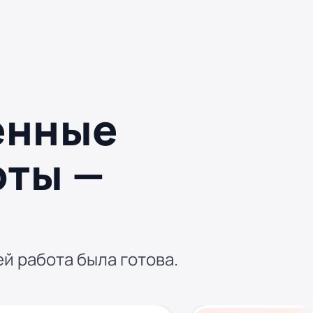
енные
оты —
ей работа была готова.