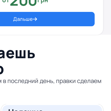
200
Дальше
ваешь
p
 в последний день, правки сделаем