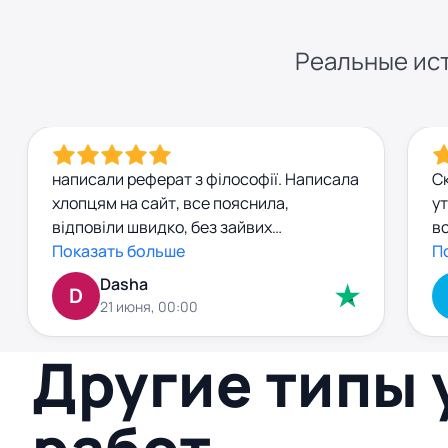
Реальные ист
написали реферат з філософії. Написала
Ск
хлопцям на сайт, все пояснила,
ут
відповіли швидко, без зайвих
вс
формальностей.Через добу вже мала
Показать больше
Р
П
готову роботу. Текст нормальний, без
н
Dasha
D
води, прочитала — усе зрозуміло.
ні
21 июня, 00:00
Заплатила заздалегідь, і жодних
не
сюрпризів чи “доплат” потім не було. Все
за
Другие типы
чітко й по-людськи. Рекомендую
п
а
не