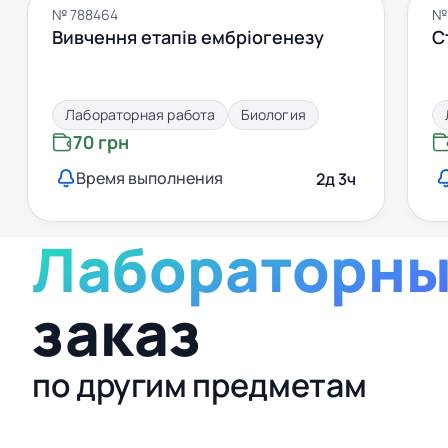
№ 788464
№
Вивчення етапів ембріогенезу
С
Лабораторная работа
Биология
70 грн
Время выполнения
2д 3ч
Лабораторны
заказ
по другим предметам