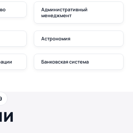
аво
Административный
менеджмент
Астрономия
рации
Банковская система
9
ши