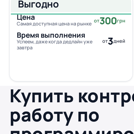
Выгодно
Цена
300
от
грн
Самая доступная цена на рынке
Время выполнения
3
от
дней
Успеем, даже когда дедлайн уже
завтра
Купить конт
работу по
программир