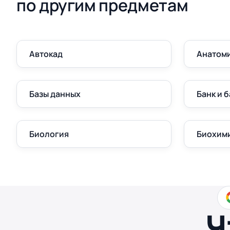
по другим предметам
Автокад
Анатом
Базы данных
Банк и 
Биология
Биохим
Ч