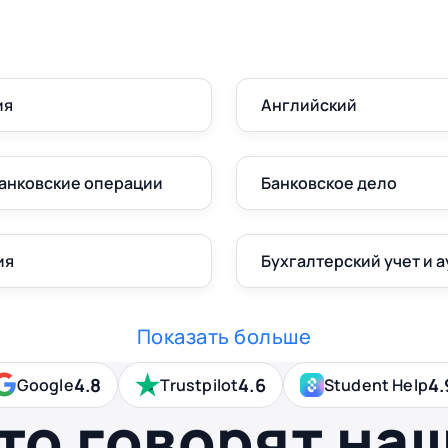
ия
Английский
банковские операции
Банковское дело
ия
Бухгалтерский учет и а
Показать больше
4.8
4.6
4.
Google
Trustpilot
Student Help
то говорят на