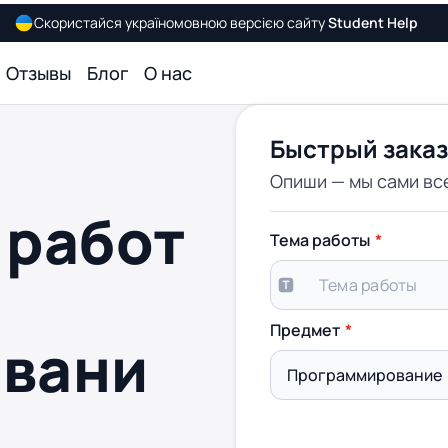
Скористайся україномовною версією сайту
Student Help
Отзывы
Блог
О нас
Быстрый заказ
Опиши — мы сами вс
 работ
Тема работы
Предмет
вани