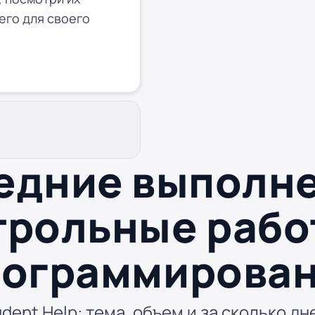
его для своего
едние выполн
трольные рабо
ограммирова
dent Help: тема, объем и за сколько дн