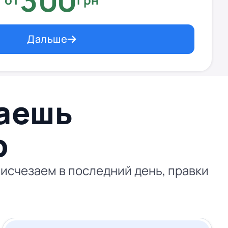
300
Дальше
ваешь
p
исчезаем в последний день, правки