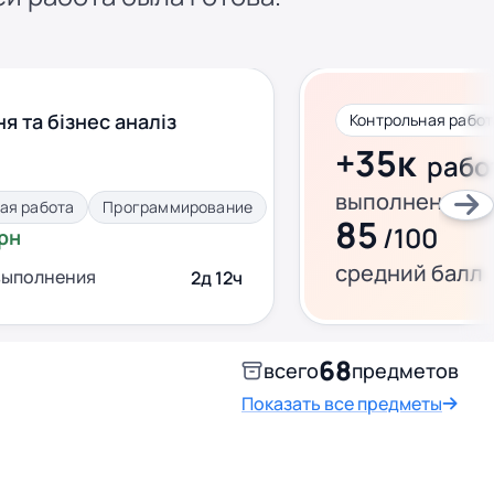
я та бізнес аналіз
+35к
рабо
выполнено за 
ая работа
Программирование
85
/100
грн
средний балл
выполнения
2д 12ч
68
всего
предметов
Показать все предметы