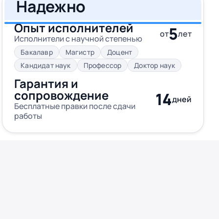
Надежно
Опыт исполнителей
5
от
лет
Исполнители с научной степенью
Бакалавр
Магистр
Доцент
Кандидат наук
Профессор
Доктор наук
Гарантия и
сопровождение
14
дней
Бесплатные правки после сдачи
работы