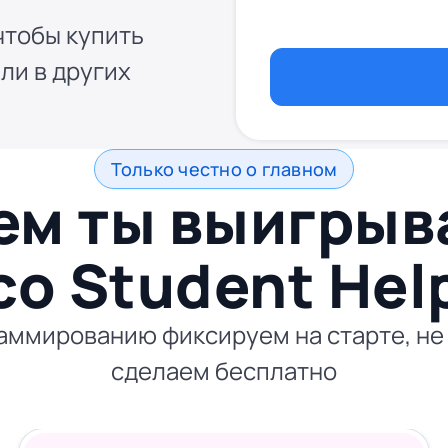
чтобы купить
ли в других
Только честно о главном
ем ты выигры
со
Student Hel
аммированию фиксируем на старте, не 
сделаем бесплатно