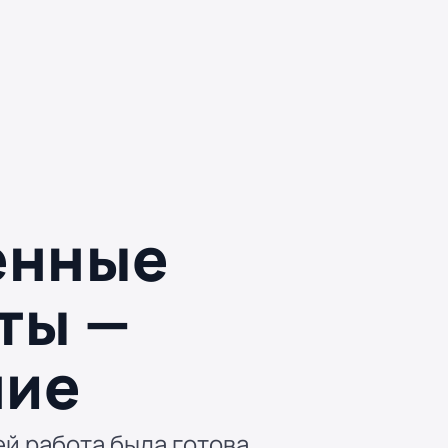
енные
ты —
ние
ей работа была готова.