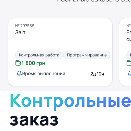
№ 797586
№
Звіт
Е
с
Контрольная работа
Программирование
1 800 грн
Время выполнения
2д 12ч
Контрольные
заказ