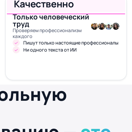
Качественно
Только человеческий
труд
Проверяем профессионализм
каждого
Пишут только настоящие профессионалы
Ни одного текста от ИИ
рольную
ованию —
это