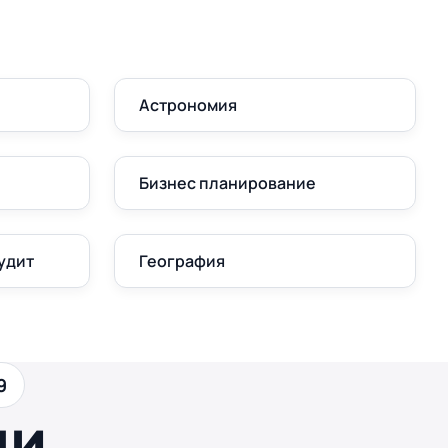
Астрономия
Бизнес планирование
удит
География
9
ши