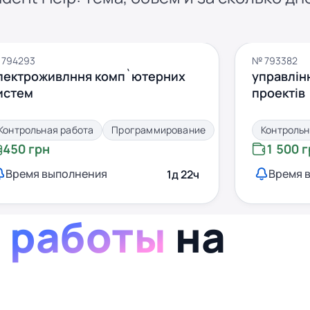
 794293
№ 793382
лектроживлння комп`ютерних
управлінн
истем
проектів
Контрольная работа
Программирование
Контрольн
450 грн
1 500 
Время выполнения
Время 
1д 22ч
 работы
на