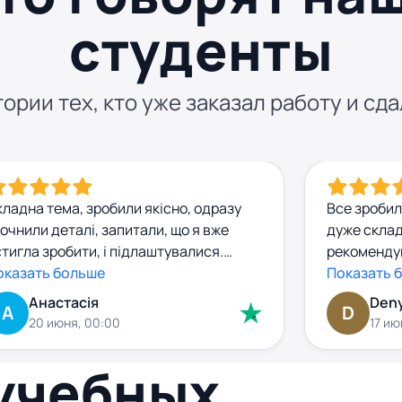
студенты
ории тех, кто уже заказал работу и сда
ладна тема, зробили якісно, одразу
Все зробил
очнили деталі, запитали, що я вже
дуже склад
тигла зробити, і підлаштувалися.
рекомендув
обота прийшла з чіткою структурою,
оказать больше
супер .
Показать 
ормальними джерелами, без
Анастасія
Den
А
D
сенітниці. Я попросила внести
20 июня, 00:00
17 ию
великі правки — зробили за день, без
йвих запитань. Комунікація — окремий
 учебных
люс. комунікація абсолютно