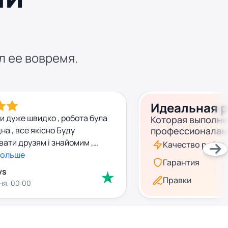
л ее вовремя.
Идеальная 
и дуже швидко , робота була
Которая выполн
на , все якісно Буду
профессионалам
ати друзям і знайомим ,
Качество работ
больше
Гарантия
ys
Правки
ня, 00:00