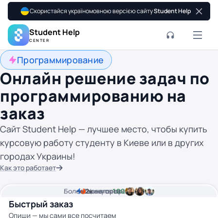
Скористайся україномовною версією сайту
Student Help
Student Help
CENTER
Программирование
Онлайн решение задач по
программированию на
заказ
Сайт Student Help — лучшее место, чтобы купить
курсовую работу студенту в Киеве или в других
городах Украины!
Как это работает
Более
2
2к
минуты времени
Цена от
авторов
100 грн
Быстрый заказ
Опиши — мы сами все посчитаем