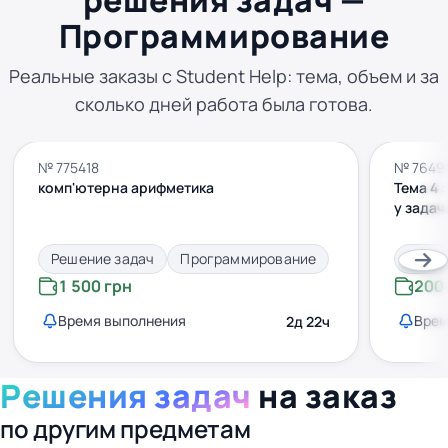
решения задач —
Программирование
Реальные заказы с Student Help: тема, объем и за
сколько дней работа была готова.
№ 775418
№ 7649
комп'ютерна арифметика
Тема 4 
у задач
Решение задач
Программирование
Решен
1 500 грн
200
Время выполнения
Врем
2д 22ч
Решения задач
на заказ
по другим предметам