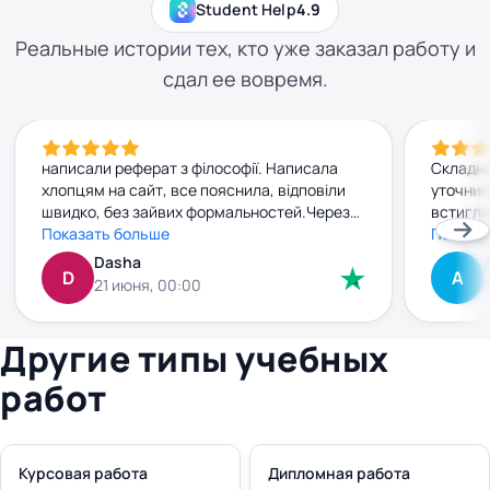
Student Help
4.9
Реальные истории тех, кто уже заказал работу и
сдал ее вовремя.
написали реферат з філософії. Написала
Складна
хлопцям на сайт, все пояснила, відповіли
уточнил
швидко, без зайвих формальностей.Через
встигла
добу вже мала готову роботу. Текст
Показать больше
прийшла
Показа
нормальний, без води, прочитала — усе
джерела
Dasha
D
А
зрозуміло. Заплатила заздалегідь, і жодних
внести 
21 июня, 00:00
сюрпризів чи “доплат” потім не було. Все
без зай
чітко й по-людськи. Рекомендую
плюс. к
правки 
Другие типы учебных
работ
Курсовая работа
Дипломная работа