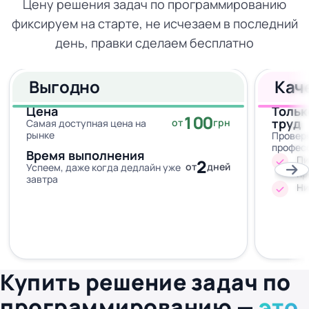
Цену решения задач по программированию
фиксируем на старте, не исчезаем в последний
день, правки сделаем бесплатно
Выгодно
Кач
Цена
Тольк
100
труд
от
грн
Самая доступная цена на
рынке
Провер
профес
Время выполнения
Пи
2
от
дней
Успеем, даже когда дедлайн уже
пр
завтра
Ни
Купить решение задач по
программированию —
это