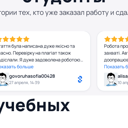
ории тех, кто уже заказал работу и сда
аття була написана дуже якісно та
Робота просто ч
асно. Перевірку на плагіат також
захваті. Автор, завжди на зв'язку,
адіслали. Я дуже задоволена роботою!
доопрацюв
нсультат Марія була дуже ввічлива та
оказать больше
проблем. 
Показать 
ривітна, відповідала завжди майже
govoruhasofia00428
alis
разу. Обов'язково ще раз до неї
27 апреля, 14:39
10 ап
вернусь))
 учебных