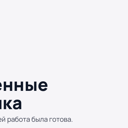
енные
ика
ей работа была готова.