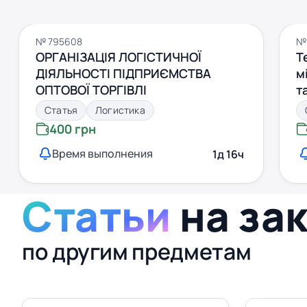
№ 795608
№
ОРГАНІЗАЦІЯ ЛОГІСТИЧНОЇ
Т
ДІЯЛЬНОСТІ ПІДПРИЄМСТВА
м
ОПТОВОЇ ТОРГІВЛІ
т
л
Статья
Логистика
400 грн
Время выполнения
1д 16ч
Статьи
на за
по другим предметам