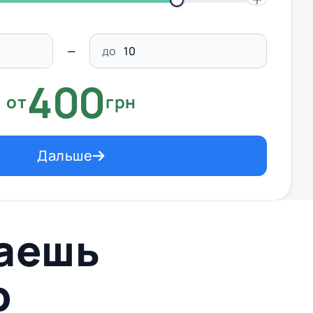
до
400
от
грн
Дальше
ваешь
p