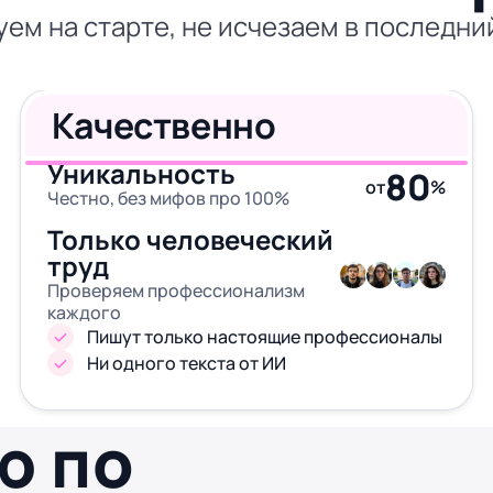
уем на старте, не исчезаем в последни
Качественно
Уникальность
80
от
%
Честно, без мифов про 100%
Только человеческий
труд
Проверяем профессионализм
каждого
Пишут только настоящие профессионалы
Ни одного текста от ИИ
ю по