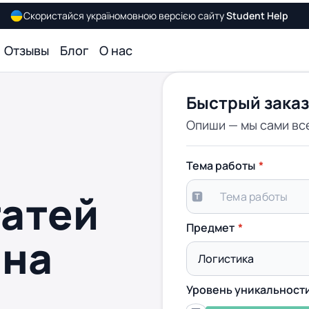
Скористайся україномовною версією сайту
Student Help
Отзывы
Блог
О нас
Быстрый заказ
Опиши — мы сами вс
Тема работы
татей
Предмет
 на
Уровень уникальност