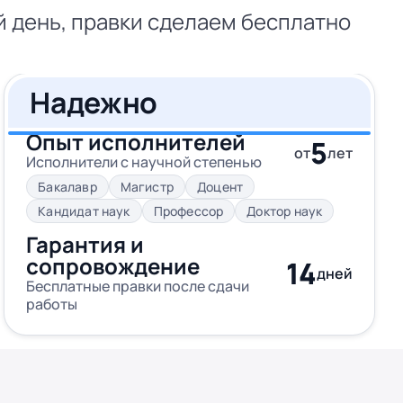
й день, правки сделаем бесплатно
Надежно
Опыт исполнителей
5
от
лет
Исполнители с научной степенью
Бакалавр
Магистр
Доцент
Кандидат наук
Профессор
Доктор наук
Гарантия и
сопровождение
14
дней
Бесплатные правки после сдачи
работы