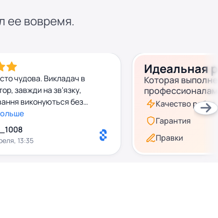
л ее вовремя.
Идеальная 
удова. Викладач в
Которая выполн
профессионалам
ання виконуються без
Качество работ
Рекомендую.
больше
Гарантия
a_1008
Правки
реля, 13:35