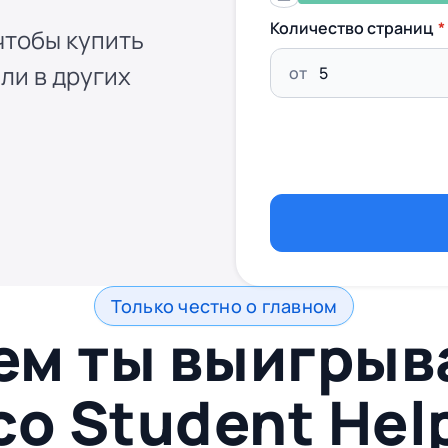
Количество страниц
чтобы купить
ли в других
от
Только честно о главном
ем ты выигры
со
Student Hel