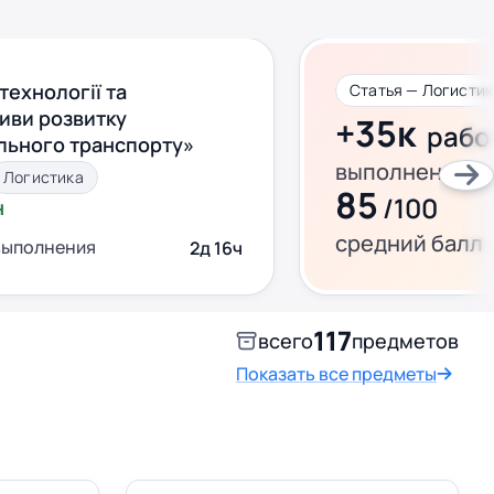
технології та
Статья — Логистик
иви розвитку
+35к
рабо
льного транспорту»
выполнено за 
Логистика
85
/100
н
средний балл
выполнения
2д 16ч
117
всего
предметов
Показать все предметы