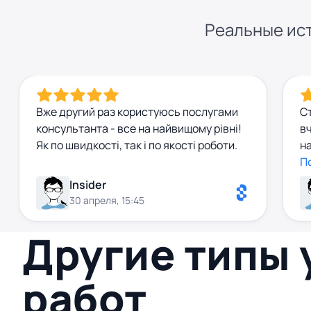
Реальные ист
Вже другий раз користуюсь послугами
Ст
консультанта - все на найвищому рівні!
вч
Як по швидкості, так і по якості роботи.
н
Ко
П
п
Insider
од
30 апреля, 15:45
з
Другие типы
работ