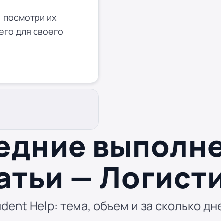
 посмотри их
его для своего
едние выполн
атьи — Логист
dent Help: тема, объем и за сколько дн