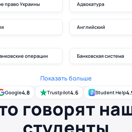
е право Украины
Адвокатура
ия
Английский
банковские операции
Банковская система
Показать больше
4.8
4.6
4.
Google
Trustpilot
Student Help
то говорят на
студенты