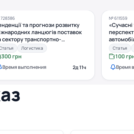
 728386
№ 611559
енденції та прогнози розвитку
«Сучасні 
іжнародних ланцюгів поставок
перспект
а сектору транспортно-
автомобі
огістичних послуг
Статья
Логистика
Статья
300 грн
100 гр
Время выполнения
Время 
2д 11ч
каз