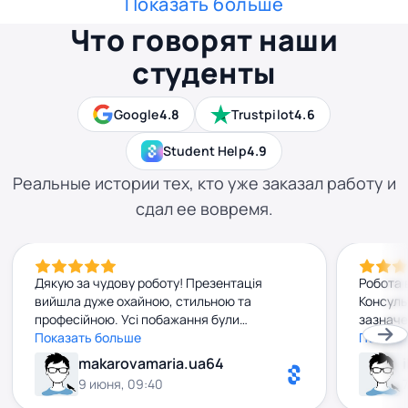
Показать больше
Что говорят наши
студенты
Google
4.8
Trustpilot
4.6
Student Help
4.9
Реальные истории тех, кто уже заказал работу и
сдал ее вовремя.
Дякую за чудову роботу! Презентація
Робота 
вийшла дуже охайною, стильною та
Консульт
професійною. Усі побажання були
зазначе
враховані, а результат перевершив мої
Показать больше
побажан
Показа
очікування. Рекомендую до співпраці!
очікува
makarovamaria.ua64
задовол
9 июня, 09:40