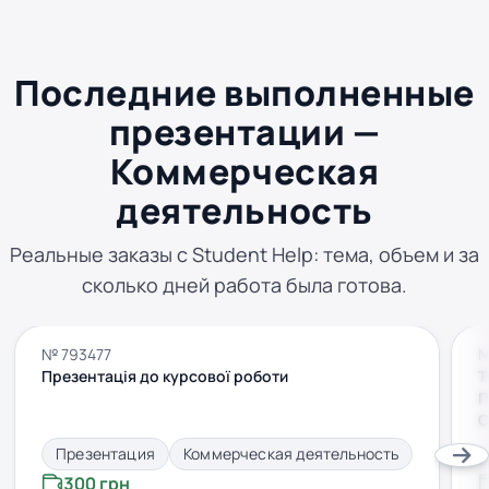
Последние выполненные
презентации —
Коммерческая
деятельность
Реальные заказы с Student Help: тема, объем и за
сколько дней работа была готова.
№ 793477
№
Презентація до курсової роботи
Т
П
С
Д
Презентация
Коммерческая деятельность
300 грн