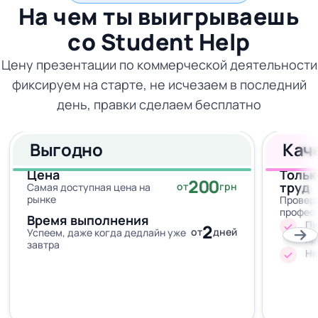
На чем ты выигрываешь
со
Student Help
Цену презентации по коммерческой деятельности
фиксируем на старте, не исчезаем в последний
день, правки сделаем бесплатно
Выгодно
Кач
Цена
Тольк
200
труд
от
грн
Самая доступная цена на
рынке
Провер
профес
Время выполнения
Пи
2
от
дней
Успеем, даже когда дедлайн уже
пр
завтра
Ни