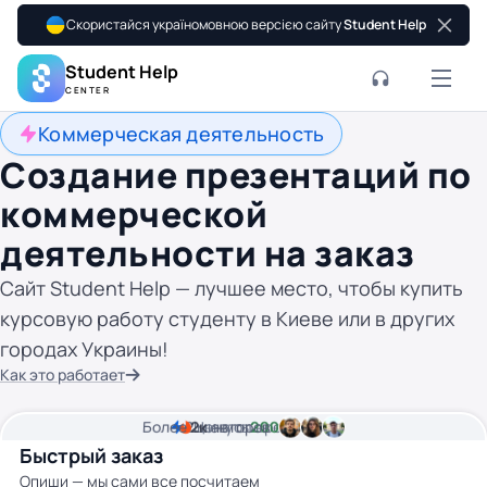
Скористайся україномовною версією сайту
Student Help
Student Help
CENTER
Коммерческая деятельность
Создание презентаций по
коммерческой
деятельности на заказ
Сайт Student Help — лучшее место, чтобы купить
курсовую работу студенту в Киеве или в других
городах Украины!
Как это работает
Более
2
2к
минуты времени
Цена от
авторов
200 грн
Быстрый заказ
Опиши — мы сами все посчитаем