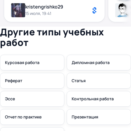
взагалі
kristengrishko29
високо,
15 июля, 19:41
мегаза
співпра
Другие типы учебных
работ
Курсовая работа
Дипломная работа
Реферат
Статья
Эссе
Контрольная работа
Отчет по практике
Презентация