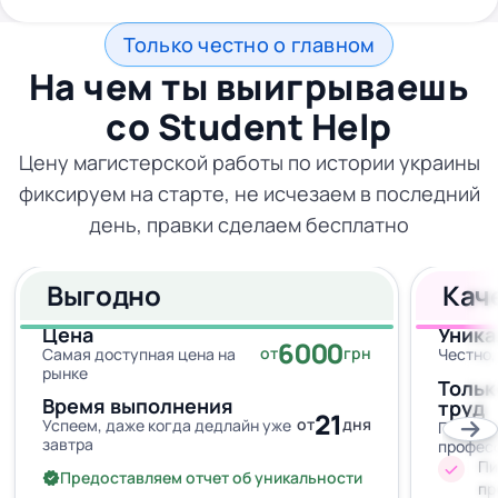
Только честно о главном
На чем ты выигрываешь
со
Student Help
Цену магистерской работы по истории украины
фиксируем на старте, не исчезаем в последний
день, правки сделаем бесплатно
Выгодно
Кач
Цена
Уника
6000
от
грн
Самая доступная цена на
Честно,
рынке
Тольк
Время выполнения
труд
21
от
дня
Успеем, даже когда дедлайн уже
Провер
завтра
профес
Пи
Предоставляем отчет об уникальности
пр