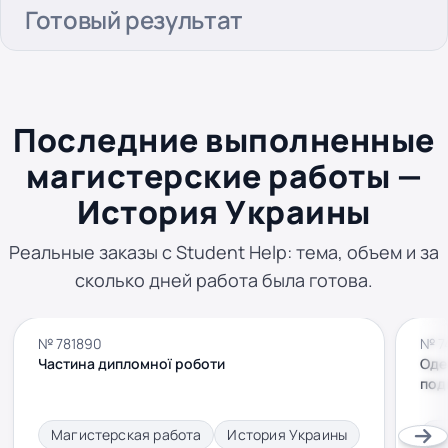
Готовый результат
Последние выполненные
магистерские работы —
История Украины
Реальные заказы с Student Help: тема, объем и за
сколько дней работа была готова.
№ 781890
№ 7
Частина дипломної роботи
Оде
поді
Магистерская работа
История Украины
М