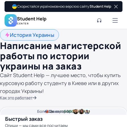
Скористайся україномовною версією сайту
Student Help
Student Help
CENTER
История Украины
Написание магистерской
работы по истории
украины на заказ
Сайт Student Help — лучшее место, чтобы купить
курсовую работу студенту в Киеве или в других
городах Украины!
Как это работает
Более
2
Цена от
2к
минуты времени
авторов
6000 грн
Быстрый заказ
Опиши — мы сами все посчитаем