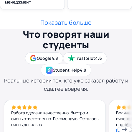
менеджмент
Показать больше
Что говорят наши
студенты
Google
4.8
Trustpilot
4.6
Student Help
4.9
Реальные истории тех, кто уже заказал работу и
сдал ее вовремя.
Работа сделана качественно, быстро и
Величез
очень ответственно. Рекомендую. Осталась
вчасно 
очень довольна
постійн
на всі 
Показа