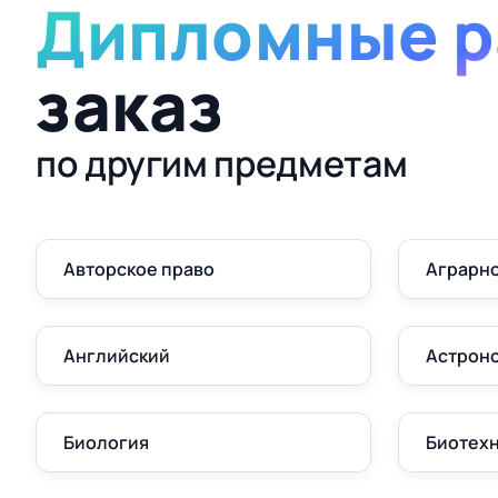
Дипломные р
заказ
по другим предметам
Авторское право
Аграрно
Английский
Астрон
Биология
Биотех