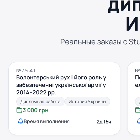
ди
И
Реальные заказы с Stu
№ 774551
№
Волонтерський рух і його роль у
П
забезпеченні української армії у
е
2014–2022 рр.
Дипломная работа
История Украины
3 000 грн
Время выполнения
2д 15ч