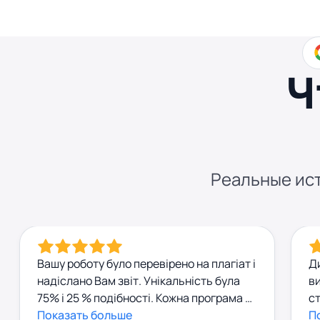
Ч
Реальные ист
Вашу роботу було перевірено на плагіат і
Д
надіслано Вам звіт. Унікальність була
ви
75% і 25 % подібності. Кожна програма з
ст
перевірки може мати похибку на кілька
Показать больше
вн
П