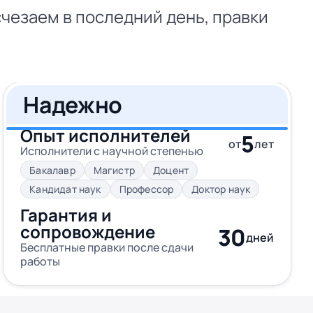
чезаем в последний день, правки
Надежно
Опыт исполнителей
5
от
лет
Исполнители с научной степенью
Бакалавр
Магистр
Доцент
Кандидат наук
Профессор
Доктор наук
Гарантия и
сопровождение
30
дней
Бесплатные правки после сдачи
работы