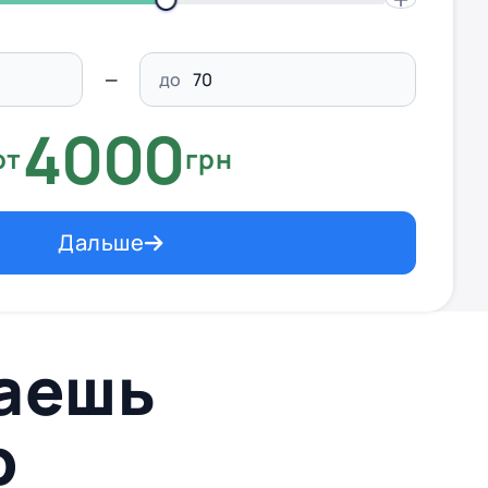
до
4000
от
грн
Дальше
ваешь
p