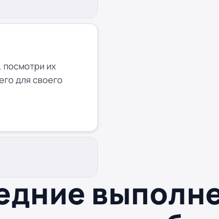
 посмотри их
его для своего
едние выполн