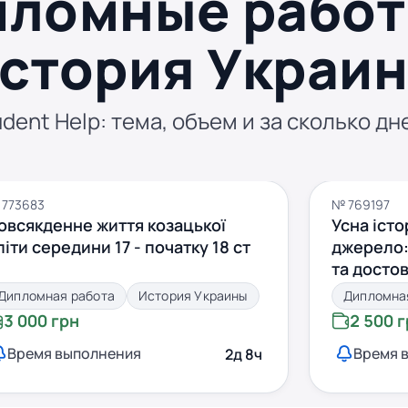
пломные работ
стория Украи
dent Help: тема, объем и за сколько дн
 773683
№ 769197
овсякденне життя козацької
Усна істо
літи середини 17 - початку 18 ст
джерело:
та достов
Дипломная работа
История Украины
Дипломна
3 000 грн
2 500 
Время выполнения
Время 
2д 8ч