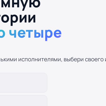
омную
тории
о четыре
ькими исполнителями, выбери своего и