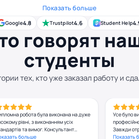
Показать больше
4.8
4.6
4.
Google
Trustpilot
Student Help
то говорят на
студенты
ории тех, кто уже заказал работу и сда
ипломна робота була виконана на дуже
Усе було в
сокому рівні, з виконанням усіх
професійно
андартів та вимог. Консультант
Завжди отр
осив редагування і під час і іноді
оказать больше
допомогу з
Показать 