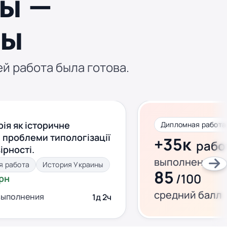
ы —
ны
ей работа была готова.
рія як історичне
 проблеми типологізації
+35к
рабо
ірності.
выполнено за 
я работа
История Украины
85
/100
грн
средний балл
выполнения
1д 2ч