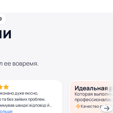
9
ши
л ее вовремя.
Идеальная 
иконано дуже якісно,
Которая выполн
 та без зайвих проблем.
профессионалам
имував швидкі відповіді й
Качество работ
 усіма питаннями. Завдяки
больше