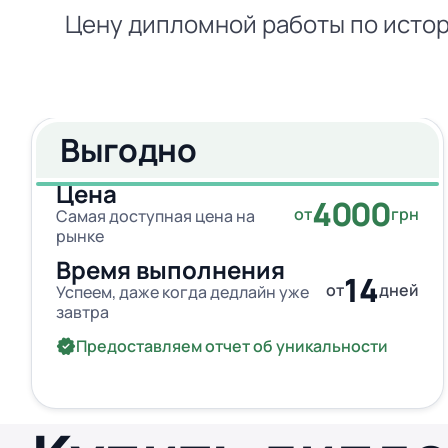
Цену дипломной работы по истор
Выгодно
Цена
4000
от
грн
Самая доступная цена на
рынке
Время выполнения
14
от
дней
Успеем, даже когда дедлайн уже
завтра
Предоставляем отчет об уникальности