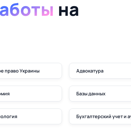
аботы
на
е право Украины
Адвокатура
омия
Базы данных
нология
Бухгалтерский учет и а