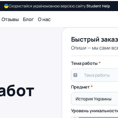
Скористайся україномовною версією сайту
Student Help
Отзывы
Блог
О нас
Быстрый заказ
Опиши — мы сами вс
Тема работы
абот
Предмет
Уровень уникальност