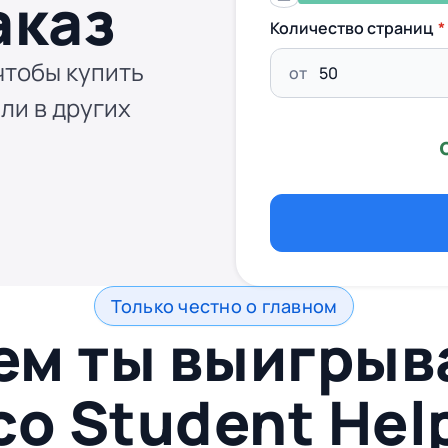
аказ
Количество страниц
чтобы купить
от
ли в других
Только честно о главном
ем ты выигры
со
Student Hel