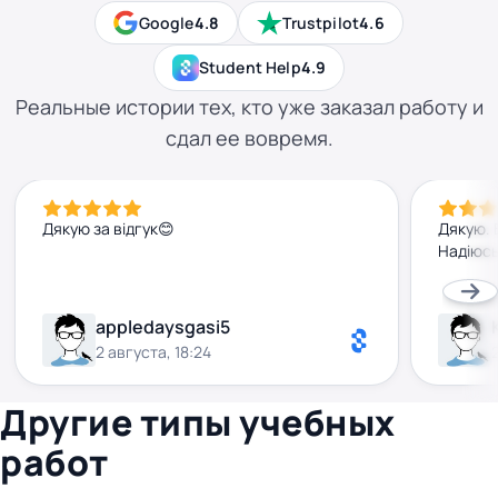
Google
4.8
Trustpilot
4.6
Student Help
4.9
Реальные истории тех, кто уже заказал работу и
сдал ее вовремя.
Дякую за відгук😊
Дякую. 
Надіюсь
appledaysgasi5
2 августа, 18:24
Другие типы учебных
работ