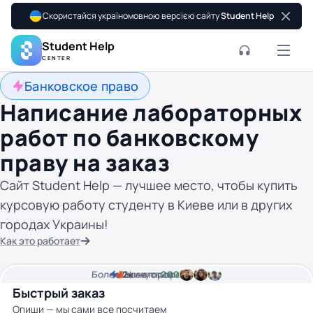
Скористайся україномовною версією сайту
Student Help
Student Help
CENTER
Банковское право
Написание лабораторных
работ по банковскому
праву на заказ
Сайт Student Help — лучшее место, чтобы купить
курсовую работу студенту в Киеве или в других
городах Украины!
Как это работает
Более
2
2к
минуты времени
Цена от
авторов
200 грн
Быстрый заказ
Опиши — мы сами все посчитаем