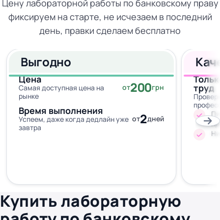
Цену лабораторной работы по банковскому праву
фиксируем на старте, не исчезаем в последний
день, правки сделаем бесплатно
Выгодно
Кач
Цена
Тольк
200
труд
от
грн
Самая доступная цена на
рынке
Провер
профес
Время выполнения
Пи
2
от
дней
Успеем, даже когда дедлайн уже
пр
завтра
Ни
Купить лабораторную
работу по банковскому