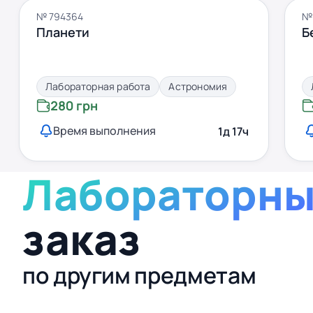
№ 794364
№ 
Планети
Б
Лабораторная работа
Астрономия
280 грн
Время выполнения
1д 17ч
Лабораторны
заказ
по другим предметам