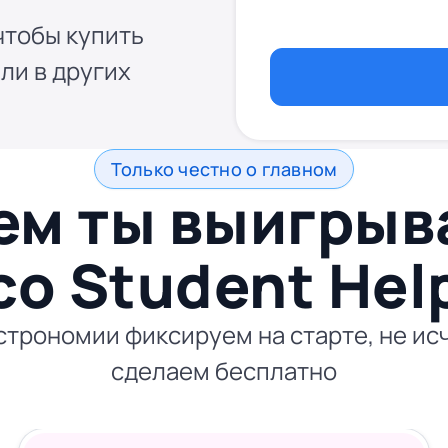
чтобы купить
ли в других
Только честно о главном
ем ты выигры
со
Student Hel
строномии фиксируем на старте, не исч
сделаем бесплатно