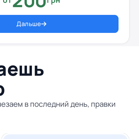
200
Дальше
ваешь
p
езаем в последний день, правки