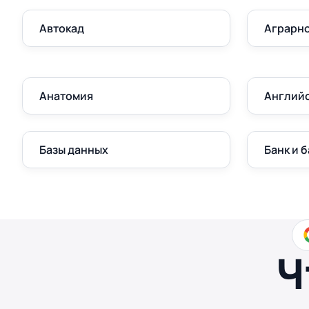
Автокад
Аграрно
Анатомия
Англий
Базы данных
Банк и 
Ч