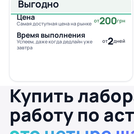
Выгодно
Цена
200
от
грн
Самая доступная цена на рынке
Время выполнения
2
от
дней
Успеем, даже когда дедлайн уже
завтра
Купить лабо
работу по ас
это четыре ш