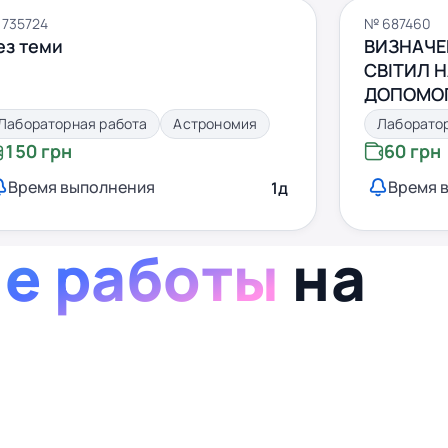
735724
№ 687460
ез теми
ВИЗНАЧЕ
СВІТИЛ Н
ДОПОМОГ
НЕБА
Лабораторная работа
Астрономия
Лаборато
150 грн
60 грн
Время выполнения
Время 
1д
е работы
на