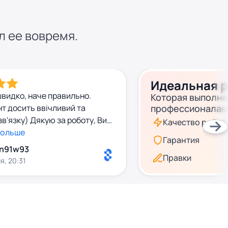
л ее вовремя.
Идеальная 
видко, наче правильно.
Которая выполн
т досить ввічливий та
профессионалам
зв'язку) Дякую за роботу, Ви
Качество работ
больше
Гарантия
n91w93
Правки
я, 20:31