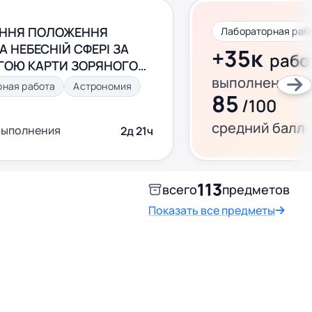
ННЯ ПОЛОЖЕННЯ
Лабораторная раб
А НЕБЕСНІЙ СФЕРІ ЗА
+35к
рабо
ОЮ КАРТИ ЗОРЯНОГО
выполнено за 
рная работа
Астрономия
85
/100
средний балл
выполнения
2д 21ч
113
всего
предметов
Показать все предметы