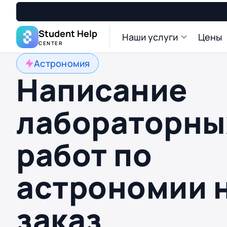
Student Help
Наши услуги
Цены
CENTER
Астрономия
Написание
лабораторны
работ по
астрономии 
заказ