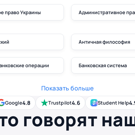
е право Украины
Административное пр
ский
Античная философия
банковские операции
Банковская система
Показать больше
4.8
4.6
4.
Google
Trustpilot
Student Help
то говорят на