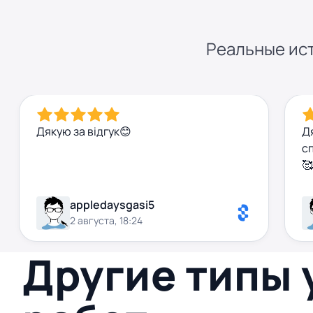
Реальные ист
Дякую за відгук😊
Д
с
🥰
appledaysgasi5
2 августа, 18:24
Другие типы