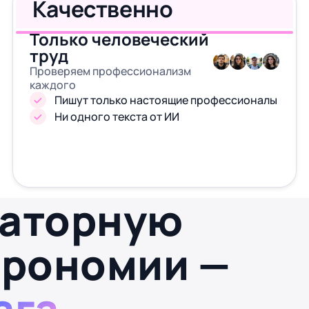
Качественно
Только человеческий
труд
Проверяем профессионализм
каждого
Пишут только настоящие профессионалы
Ни одного текста от ИИ
раторную
трономии —
ага