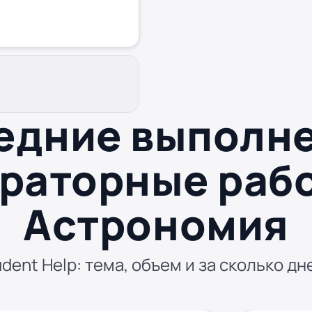
едние выполн
раторные раб
Астрономия
dent Help: тема, объем и за сколько дн