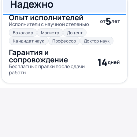
Надежно
Опыт исполнителей
5
от
лет
Исполнители с научной степенью
Бакалавр
Магистр
Доцент
Кандидат наук
Профессор
Доктор наук
Гарантия и
сопровождение
14
дней
Бесплатные правки после сдачи
работы