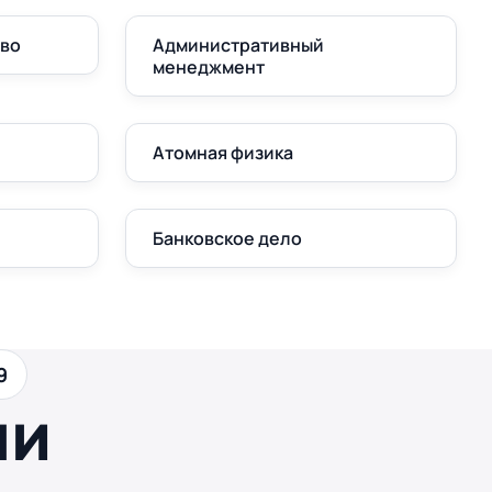
аво
Административный
менеджмент
Атомная физика
Банковское дело
9
ши