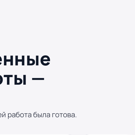
енные
оты —
ей работа была готова.