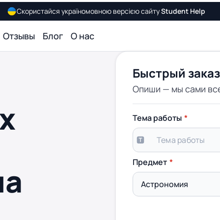
Скористайся україномовною версією сайту
Student Help
Отзывы
Блог
О нас
Быстрый заказ
Опиши — мы сами вс
х
Тема работы
Предмет
на