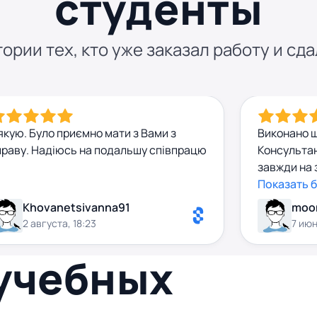
студенты
ории тех, кто уже заказал работу и сда
якую. Було приємно мати з Вами з
Виконано ш
праву. Надіюсь на подальшу співпрацю
Консультан
завжди на 
супер!)
Показать 
Khovanetsivanna91
moo
2 августа, 18:23
7 июн
 учебных