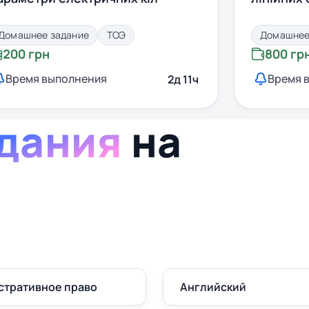
Домашнее задание
ТОЭ
Домашнее
200 грн
800 гр
Время выполнения
Время 
2д 11ч
дания
на
стративное право
Английский