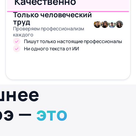
Качественно
Только человеческий
труд
Проверяем профессионализм
каждого
Пишут только настоящие профессионалы
Ни одного текста от ИИ
шнее
оэ —
это