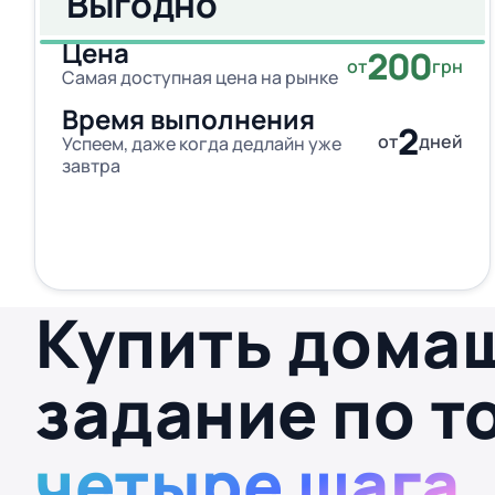
Выгодно
Цена
200
от
грн
Самая доступная цена на рынке
Время выполнения
2
от
дней
Успеем, даже когда дедлайн уже
завтра
Купить дома
задание по т
четыре шага