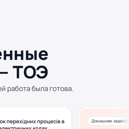
енные
— ТОЭ
ей работа была готова.
ок перехідних процесів в
Домашнее задание
 електричних колах