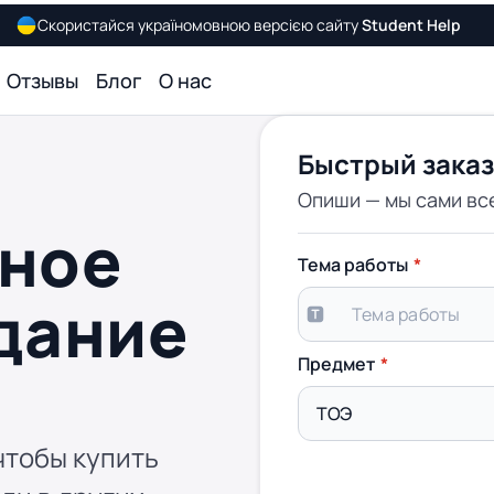
Скористайся україномовною версією сайту
Student Help
Отзывы
Блог
О нас
Быстрый заказ
Опиши — мы сами вс
ное
Тема работы
дание
Предмет
чтобы купить