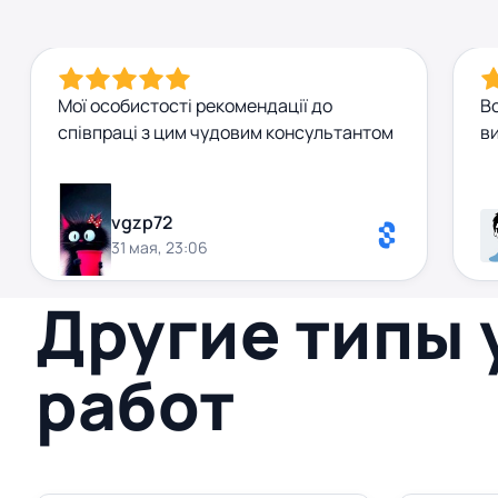
Мої особистості рекомендації до
В
співпраці з цим чудовим консультантом
в
vgzp72
31 мая, 23:06
Другие типы
работ