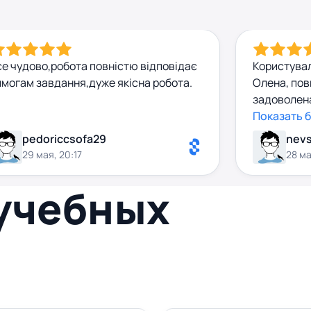
се чудово,робота повністю відповідає
Користува
имогам завдання,дуже якісна робота.
Олена, пов
задоволена
зробила як
Показать 
швидко,які
pedoriccsofa29
!!!
29 мая, 20:17
28 ма
 учебных