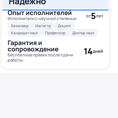
Надежно
Опыт исполнителей
5
от
лет
Исполнители с научной степенью
Бакалавр
Магистр
Доцент
Кандидат наук
Профессор
Доктор наук
Гарантия и
сопровождение
14
дней
Бесплатные правки после сдачи
работы