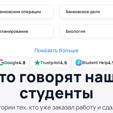
банковские операции
Банковское дело
 планирование
Биология
Показать больше
4.8
4.6
4.
Google
Trustpilot
Student Help
то говорят на
студенты
ории тех, кто уже заказал работу и сда