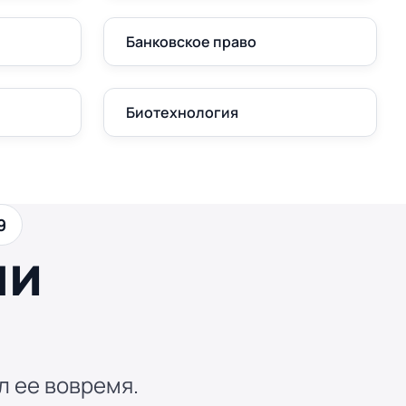
Банковское право
Биотехнология
9
ши
л ее вовремя.