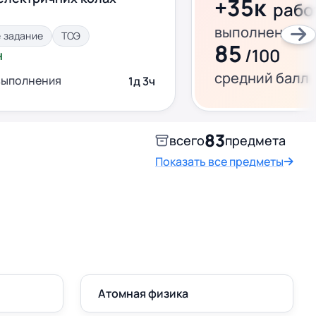
+35к
рабо
выполнено за 
 задание
ТОЭ
85
/100
н
средний балл
выполнения
1д 3ч
83
всего
предмета
Показать все предметы
Атомная физика