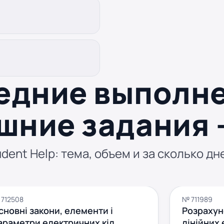
едние выполн
шние задания 
dent Help: тема, объем и за сколько дн
712508
№ 711989
сновні закони, елементи і
Розрахун
араметри електричних кіл
лінійних