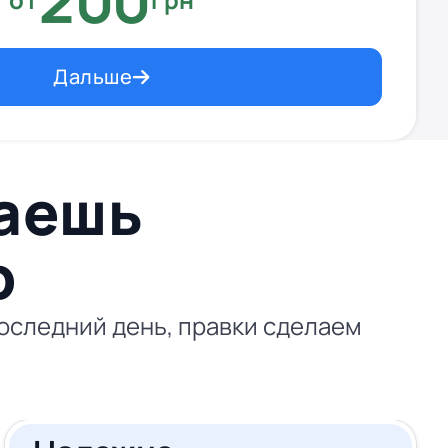
200
Дальше
ваешь
p
последний день, правки сделаем