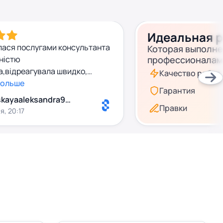
Идеальная 
лася послугами консультанта
Которая выполн
ністю
профессионалам
,відреагувала швидко,
Качество работ
існо! Одним словом -
больше
Гарантия
сно,надійно!!!! Рекомендую
nevskayaaleksandra9827
Правки
я, 20:17