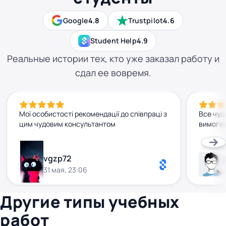
Google
4.8
Trustpilot
4.6
Student Help
4.9
Реальные истории тех, кто уже заказал работу и
сдал ее вовремя.
Мої особистості рекомендації до співпраці з
Все чуд
цим чудовим консультантом
вимогам
vgzp72
31 мая, 23:06
Другие типы учебных
работ