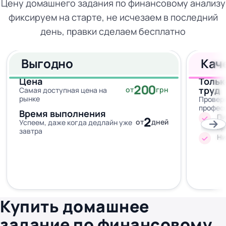
Цену домашнего задания по финансовому анализу
фиксируем на старте, не исчезаем в последний
день, правки сделаем бесплатно
Выгодно
Кач
Цена
Тольк
200
труд
от
грн
Самая доступная цена на
рынке
Провер
профес
Время выполнения
Пи
2
от
дней
Успеем, даже когда дедлайн уже
пр
завтра
Ни
Купить домашнее
задание по финансовому