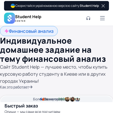
Скористайся україномовною версією сайту
Student Help
Student Help
CENTER
Финансовый анализ
Индивидуальное
домашнее задание на
тему финансовый анализ
Сайт Student Help — лучшее место, чтобы купить
курсовую работу студенту в Киеве или в других
городах Украины!
Как это работает
Более
2
2к
минуты времени
Цена от
авторов
200 грн
Быстрый заказ
Опиши — мы сами все посчитаем