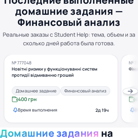
Последние выполненные
домашние задания —
Финансовый анализ
Реальные заказы с Student Help: тема, объем и за
сколько дней работа была готова.
№ 777048
№ 7
Новітні ризики у функціонуванні систем
Фін
протидії відмиванню грошей
Домашнее задание
Финансовый анализ
До
400 грн
4
Время выполнения
В
2д 19ч
Домашние задания
на