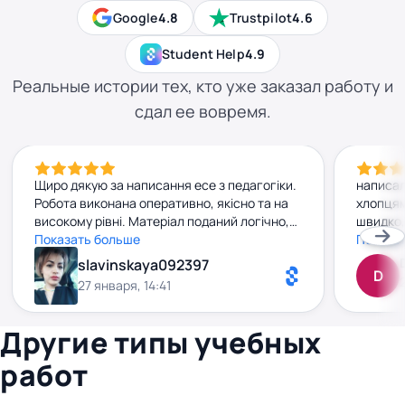
Google
4.8
Trustpilot
4.6
Student Help
4.9
Реальные истории тех, кто уже заказал работу и
сдал ее вовремя.
Щиро дякую за написання есе з педагогіки.
написал
Робота виконана оперативно, якісно та на
хлопцям
високому рівні. Матеріал поданий логічно,
швидко,
грамотно й змістовно, тема розкрита
Показать больше
добу вж
Показа
повністю. Вікторія продемонструвала
нормаль
slavinskaya092397
D
відповідальний підхід,педагогічну
зрозумі
27 января, 14:41
компетентність і уважність до деталей.
сюрприз
Результатом повністю задоволена.
чітко й
Другие типы учебных
работ