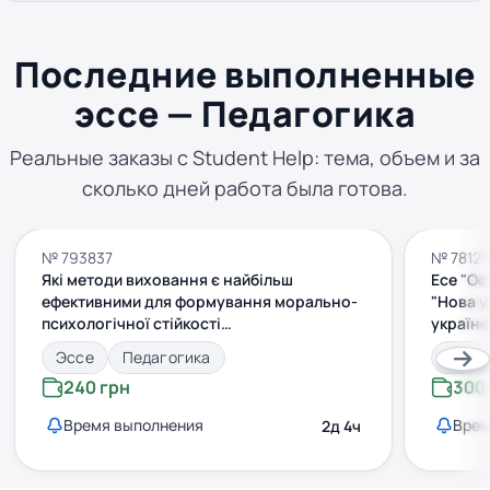
Последние выполненные
эссе — Педагогика
Реальные заказы с Student Help: тема, объем и за
сколько дней работа была готова.
№ 793837
№ 78121
Які методи виховання є найбільш
Есе "Ос
ефективними для формування морально-
"Нова у
психологічної стійкості
українс
військовослужбовців в умовах війни
спосте
Эссе
Педагогика
Эссе
процесі
240 грн
300
Время выполнения
Врем
2д 4ч