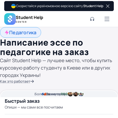
Скористайся україномовною версією сайту
Student Help
Student Help
CENTER
Педагогика
Написание эссе по
педагогике на заказ
Сайт Student Help — лучшее место, чтобы купить
курсовую работу студенту в Киеве или в других
городах Украины!
Как это работает
Более
2
2к
минуты времени
Цена от
авторов
350 грн
Быстрый заказ
Опиши — мы сами все посчитаем