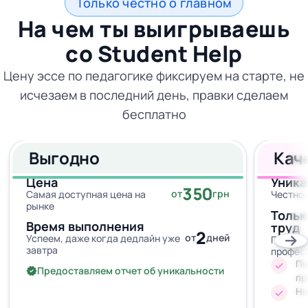
Только честно о главном
На чем ты выигрываешь
со
Student Help
Цену эссе по педагогике фиксируем на старте, не
исчезаем в последний день, правки сделаем
бесплатно
Выгодно
Кач
Цена
Уника
350
от
грн
Самая доступная цена на
Честно,
рынке
Тольк
Время выполнения
труд
2
от
дней
Успеем, даже когда дедлайн уже
Провер
завтра
профес
Пи
Предоставляем отчет об уникальности
пр
Ни