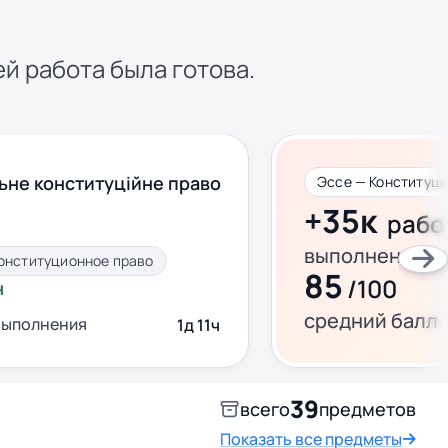
ей работа была готова.
ьне конституційне право
Эссе — Конституц
+35к
рабо
выполнено за 
онституционное право
85
/100
н
средний балл
выполнения
1д 11ч
39
всего
предметов
Показать все предметы