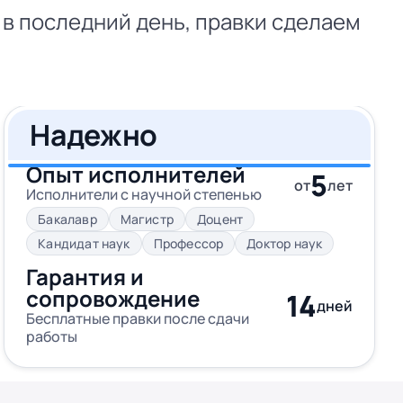
 в последний день, правки сделаем
Надежно
Опыт исполнителей
5
от
лет
Исполнители с научной степенью
Бакалавр
Магистр
Доцент
Кандидат наук
Профессор
Доктор наук
Гарантия и
сопровождение
14
дней
Бесплатные правки после сдачи
работы