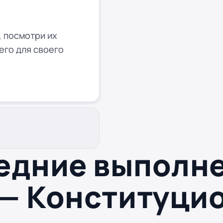
 посмотри их
его для своего
едние выполн
 — Конституци