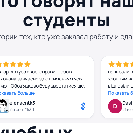
то говорят на
студенты
ории тех, кто уже заказал работу и сда
тор віртуоз своєї справи. Робота
написали р
иконана завчасно з дотриманням усіх
хлопцям на
мог. Обов'язково буду звертатися ще.
відповіли 
екомендую автора до співпраці.
оказать больше
формально
Показать 
готову роб
elenacntk3
Das
D
води, проч
7 июня, 11:39
21 ию
Заплатила 
сюрпризів 
 учебных
чітко й по