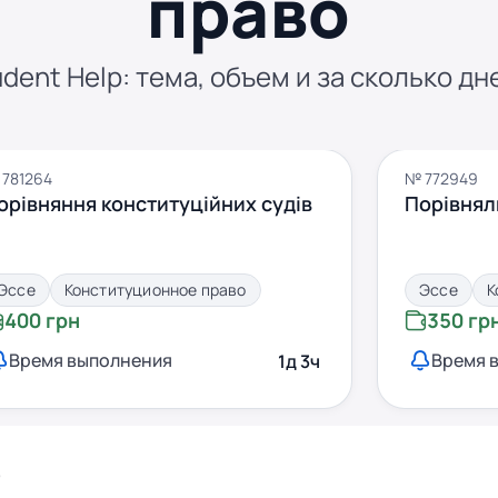
право
dent Help: тема, объем и за сколько дн
781264
№ 772949
орівняння конституційних судів
Порівнял
Эссе
Конституционное право
Эссе
К
400 грн
350 гр
Время выполнения
Время 
1д 3ч
з