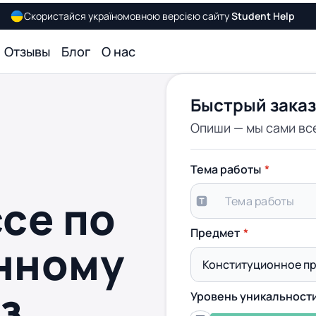
Скористайся україномовною версією сайту
Student Help
Отзывы
Блог
О нас
Быстрый заказ
Опиши — мы сами вс
Тема работы
се по
Предмет
нному
аз
Уровень уникальност