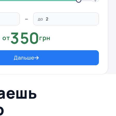
до
350
от
грн
Дальше
ваешь
p