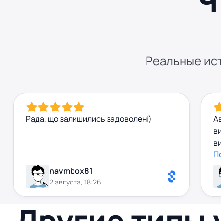
Ч
Реальные ист
Рада, що залишились задоволені)
Ав
в
ви
Р
П
navmbox81
2 августа, 18:26
Другие типы