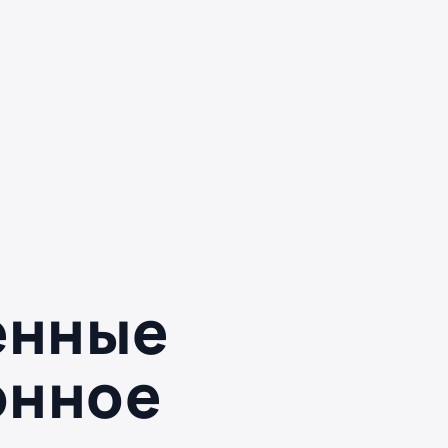
енные
онное