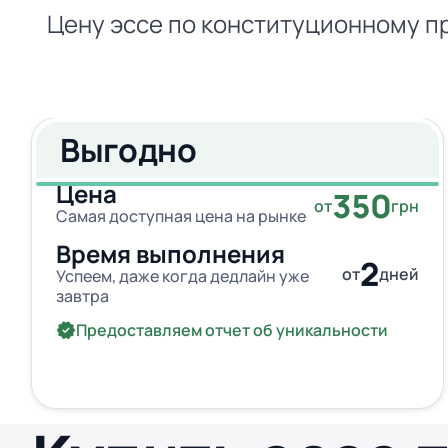
Цену эссе по конституционному пр
Выгодно
Цена
350
от
грн
Самая доступная цена на рынке
Время выполнения
2
от
дней
Успеем, даже когда дедлайн уже
завтра
Предоставляем отчет об уникальности