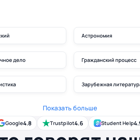
ский
Астрономия
чное дело
Гражданский процесс
истика
Зарубежная литератур
Показать больше
4.8
4.6
4.
Google
Trustpilot
Student Help