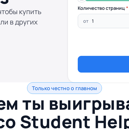
Количество страниц
чтобы купить
ли в других
от
Только честно о главном
ем ты выигры
со
Student Hel