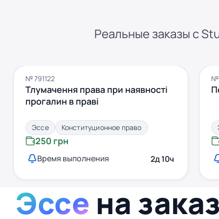
Реальные заказы с Stu
№ 791122
№ 
Тлумачення права при наявності
П
прогалин в праві
Эссе
Конституционное право
250 грн
Время выполнения
2д 10ч
Эссе
на зака