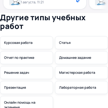
1 августа, 11:21
ласка, не плутайте ці 2 різні поняття. До
того ж, за Вашим проханням, робота була
надіслана Вам раніше вказаного терміну.
Другие типы учебных
Якщо щось зроблено не за вимогами Ви
работ
можете звернутися для доопрацювання.
Курсовая работа
Статья
Отчет по практике
Домашнее задание
Решение задач
Магистерская работа
Презентация
Лабораторная работа
Онлайн помощь на
экзамене