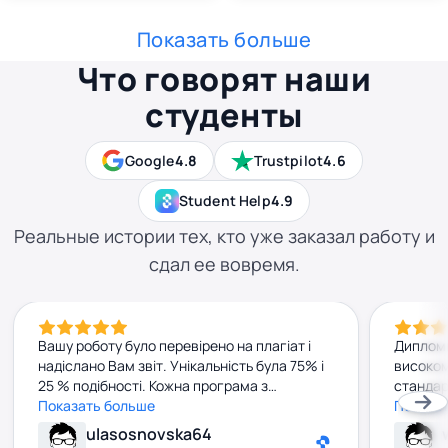
Показать больше
Что говорят наши
студенты
Google
4.8
Trustpilot
4.6
Student Help
4.9
Реальные истории тех, кто уже заказал работу и
сдал ее вовремя.
Вашу роботу було перевірено на плагіат і
Дипломн
надіслано Вам звіт. Унікальність була 75% і
високом
25 % подібності. Кожна програма з
стандар
перевірки може мати похибку на кілька
Показать больше
редагува
Показа
відсотків та визначати окремо відсоток
Велике 
ulasosnovska64
плагіату та відсоток унікальнсоті. Будь
Дуже р