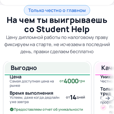
Только честно о главном
На чем ты выигрываешь
со
Student Help
Цену дипломной работы по налоговому праву
фиксируем на старте, не исчезаем в последний
день, правки сделаем бесплатно
Выгодно
Кач
Цена
Уника
4000
от
грн
Самая доступная цена на
Честно,
рынке
Тольк
Время выполнения
труд
14
от
дней
Успеем, даже когда дедлайн
Провер
уже завтра
профес
Пи
Предоставляем отчет об уникальности
пр