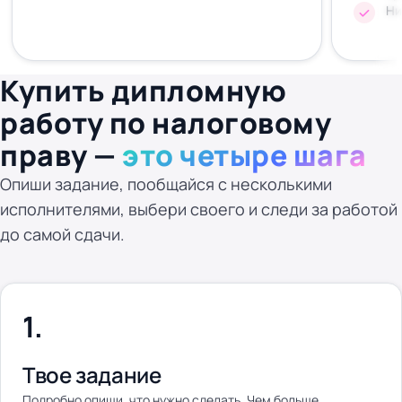
Ни
Купить дипломную
работу по налоговому
праву —
это четыре шага
Опиши задание, пообщайся с несколькими
исполнителями, выбери своего и следи за работой
до самой сдачи.
Твое задание
Подробно опиши, что нужно сделать. Чем больше