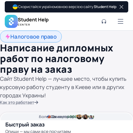
Скористайся україномовною версією сайту
Student Help
Student Help
CENTER
Налоговое право
Написание дипломных
работ по налоговому
праву на заказ
Сайт Student Help — лучшее место, чтобы купить
курсовую работу студенту в Киеве или в других
городах Украины!
Как это работает
Более
2
Цена от
2к
минуты времени
авторов
4000 грн
Быстрый заказ
Опиши — мы сами все посчитаем