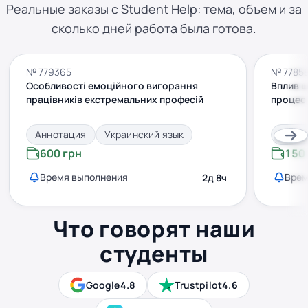
Реальные заказы с Student Help: тема, объем и за
сколько дней работа была готова.
№ 779365
№ 7785
Особливості емоційного вигорання
Вплив ш
працівників екстремальних професій
процес
Аннотация
Украинский язык
Анно
600 грн
150
Время выполнения
Врем
2д 8ч
Что говорят наши
студенты
Google
4.8
Trustpilot
4.6