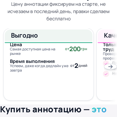
Цену аннотации фиксируем на старте, не
исчезаем в последний день, правки сделаем
бесплатно
Выгодно
Кач
Цена
Тольк
200
труд
от
грн
Самая доступная цена на
рынке
Провер
профес
Время выполнения
Пи
2
от
дней
Успеем, даже когда дедлайн уже
пр
завтра
Ни
Купить аннотацию —
это