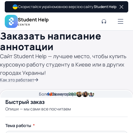
Скористайся україномовною версією сайту
Student Help
Student Help
CENTER
Заказать написание
аннотации
Сайт Student Help — лучшее место, чтобы купить
курсовую работу студенту в Киеве или в других
городах Украины!
Как это работает
Более
2
2к
минуты времени
Цена от
авторов
200 грн
Быстрый заказ
Опиши — мы сами все посчитаем
Тема работы