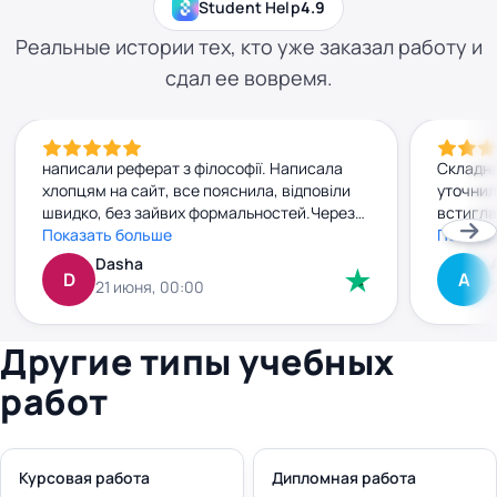
Student Help
4.9
Реальные истории тех, кто уже заказал работу и
сдал ее вовремя.
написали реферат з філософії. Написала
Складна
хлопцям на сайт, все пояснила, відповіли
уточнил
швидко, без зайвих формальностей.Через
встигла
добу вже мала готову роботу. Текст
Показать больше
прийшла
Показа
нормальний, без води, прочитала — усе
джерела
Dasha
D
А
зрозуміло. Заплатила заздалегідь, і жодних
внести 
21 июня, 00:00
сюрпризів чи “доплат” потім не було. Все
без зай
чітко й по-людськи. Рекомендую
плюс. к
правки 
Другие типы учебных
работ
Курсовая работа
Дипломная работа