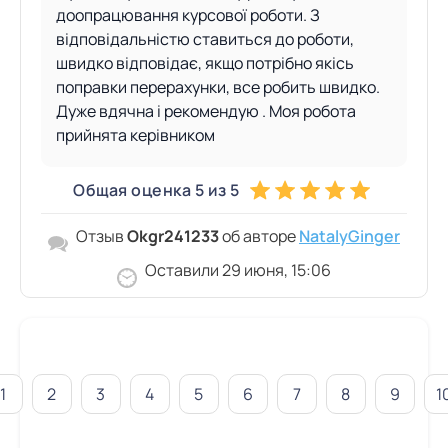
доопрацювання курсової роботи. З
відповідальністю ставиться до роботи,
швидко відповідає, якщо потрібно якісь
поправки перерахунки, все робить швидко.
Дуже вдячна і рекомендую . Моя робота
прийнята керівником
Общая оценка 5 из 5
Отзыв
Okgr241233
об авторе
NatalyGinger
Оставили 29 июня, 15:06
1
2
3
4
5
6
7
8
9
1