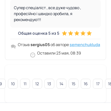
Супер спеціаліст , все дуже чудово ,
професійно і швидко зробила, я
рекомендую!!!
Общая оценка 5 из 5
Отзыв
sergius05
об авторе
semenchukluda
Оставили 23 мая, 08:39
9
10
11
12
13
14
15
16
17
1