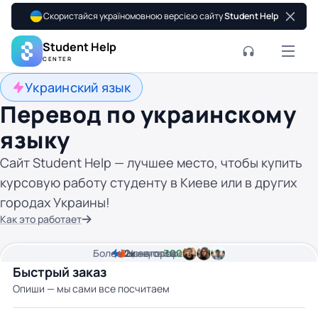
Скористайся україномовною версією сайту
Student Help
Student Help
CENTER
Украинский язык
Перевод по украинскому
языку
Сайт Student Help — лучшее место, чтобы купить
курсовую работу студенту в Киеве или в других
городах Украины!
Как это работает
Более
2
2к
минуты времени
Цена от
авторов
300 грн
Быстрый заказ
Опиши — мы сами все посчитаем