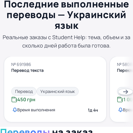
Последние выполненные
переводы — Украинский
язык
Реальные заказы с Student Help: тема, объем и за
сколько дней работа была готова.
№ 691986
№ 5808
Перевод текста
Перекла
Перевод
Украинский язык
Пере
450 грн
1 00
Время выполнения
Врем
1д 4ч
Переводы
на заказ