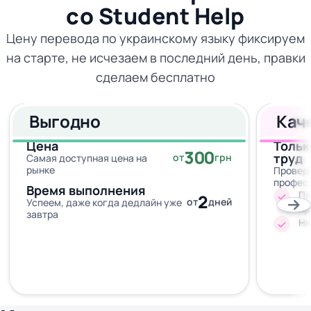
со
Student Help
Цену перевода по украинскому языку фиксируем
на старте, не исчезаем в последний день, правки
сделаем бесплатно
Выгодно
Кач
Цена
Тольк
300
труд
от
грн
Самая доступная цена на
рынке
Провер
профес
Время выполнения
Пи
2
от
дней
Успеем, даже когда дедлайн уже
пр
завтра
Ни