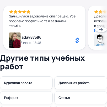
Залишилася задоволена співпрацею. Усе
Доволен
зроблено професійно та в зазначені
исполни
терміни.
в срок:
ровный,
Показа
Коммуни
ladav87586
професс
8 июня, 15:48
сотрудн
Другие типы учебных
работ
Курсовая работа
Дипломная работа
Реферат
Статья