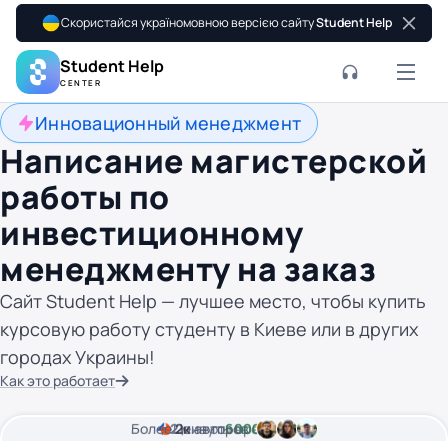
Скористайся україномовною версією сайту
Student Help
Student Help
CENTER
Инновационный менеджмент
Написание магистерской
работы по
инвестиционному
менеджменту на заказ
Сайт Student Help — лучшее место, чтобы купить
курсовую работу студенту в Киеве или в других
городах Украины!
Как это работает
Более
2
Цена от
2к
минуты времени
авторов
6000 грн