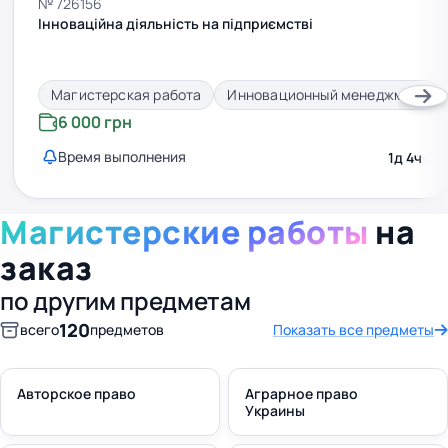
№ 726156
Інноваційна діяльність на підприємстві
Магистерская работа
Инновационный менеджмент
6 000 грн
Время выполнения
1д 4ч
Магистерские работы
на
заказ
по другим предметам
120
всего
предметов
Показать все предметы
Авторское право
Аграрное право
Украины