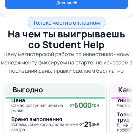
Дальше
Только честно о главном
На чем ты выигрываешь
со
Student Help
Цену магистерской работы по инвестиционному
менеджменту фиксируем на старте, не исчезаем в
последний день, правки сделаем бесплатно
Выгодно
Кач
Цена
Уника
6000
от
грн
Самая доступная цена на
Честно,
рынке
Тольк
Время выполнения
труд
21
от
дня
Успеем, даже когда дедлайн уже
Провер
завтра
профес