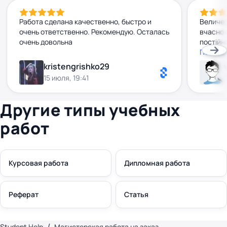
Работа сделана качественно, быстро и
Величез
очень ответственно. Рекомендую. Осталась
вчасно 
очень довольна
постійн
на всі 
Показа
взагалі
kristengrishko29
високо,
15 июля, 19:41
мегаза
співпра
Другие типы учебных
работ
Курсовая работа
Дипломная работа
Реферат
Статья
Student Help
Магистерская работа на заказ