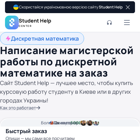
Скористайся україномовною версією сайту
Student Help
Student Help
CENTER
Дискретная математика
Написание магистерской
работы по дискретной
математике на заказ
Сайт Student Help — лучшее место, чтобы купить
курсовую работу студенту в Киеве или в других
городах Украины!
Как это работает
Более
2
Цена от
2к
минуты времени
авторов
6000 грн
Быстрый заказ
Опиши — мы сами все посчитаем