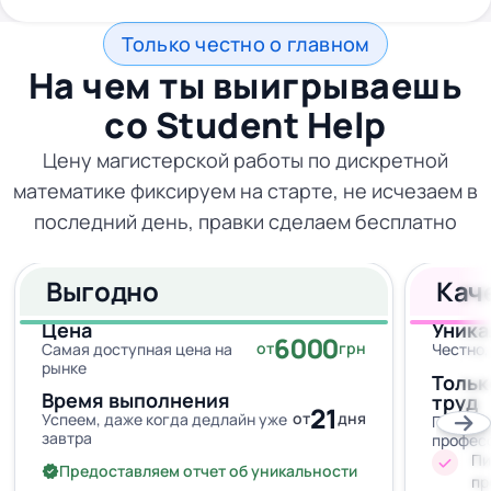
Только честно о главном
На чем ты выигрываешь
со
Student Help
Цену магистерской работы по дискретной
математике фиксируем на старте, не исчезаем в
последний день, правки сделаем бесплатно
Выгодно
Кач
Цена
Уника
6000
от
грн
Самая доступная цена на
Честно,
рынке
Тольк
Время выполнения
труд
21
от
дня
Успеем, даже когда дедлайн уже
Провер
завтра
профес
Пи
Предоставляем отчет об уникальности
пр