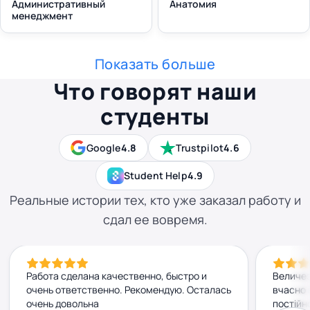
Административный
Анатомия
менеджмент
Показать больше
Что говорят наши
студенты
Google
4.8
Trustpilot
4.6
Student Help
4.9
Реальные истории тех, кто уже заказал работу и
сдал ее вовремя.
Работа сделана качественно, быстро и
Величез
очень ответственно. Рекомендую. Осталась
вчасно 
очень довольна
постійн