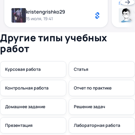
на всі 
Показа
взагалі
kristengrishko29
високо,
15 июля, 19:41
мегаза
співпра
Другие типы учебных
работ
Курсовая работа
Статья
Контрольная работа
Отчет по практике
Домашнее задание
Решение задач
Презентация
Лабораторная работа